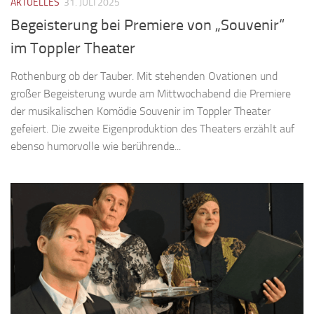
AKTUELLES
31. JULI 2025
Begeisterung bei Premiere von „Souvenir“
im Toppler Theater
Rothenburg ob der Tauber. Mit stehenden Ovationen und
großer Begeisterung wurde am Mittwochabend die Premiere
der musikalischen Komödie Souvenir im Toppler Theater
gefeiert. Die zweite Eigenproduktion des Theaters erzählt auf
ebenso humorvolle wie berührende...