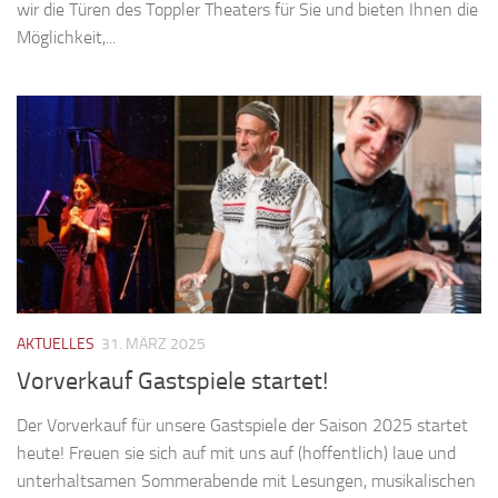
wir die Türen des Toppler Theaters für Sie und bieten Ihnen die
Möglichkeit,...
AKTUELLES
31. MÄRZ 2025
Vorverkauf Gastspiele startet!
Der Vorverkauf für unsere Gastspiele der Saison 2025 startet
heute! Freuen sie sich auf mit uns auf (hoffentlich) laue und
unterhaltsamen Sommerabende mit Lesungen, musikalischen