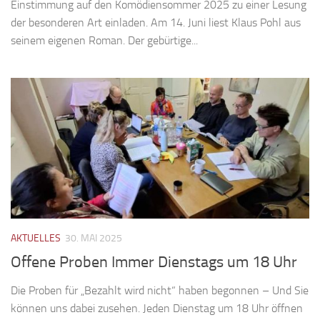
Einstimmung auf den Komödiensommer 2025 zu einer Lesung
der besonderen Art einladen. Am 14. Juni liest Klaus Pohl aus
seinem eigenen Roman. Der gebürtige...
AKTUELLES
30. MAI 2025
Offene Proben Immer Dienstags um 18 Uhr
Die Proben für „Bezahlt wird nicht“ haben begonnen – Und Sie
können uns dabei zusehen. Jeden Dienstag um 18 Uhr öffnen