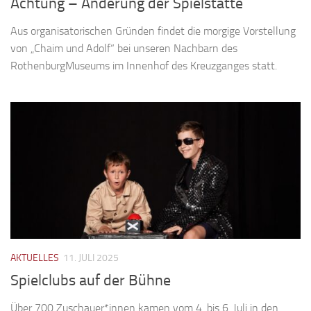
Achtung – Änderung der Spielstätte
Aus organisatorischen Gründen findet die morgige Vorstellung
von „Chaim und Adolf“ bei unseren Nachbarn des
RothenburgMuseums im Innenhof des Kreuzganges statt.
AKTUELLES
11. JULI 2025
Spielclubs auf der Bühne
Über 700 Zuschauer*innen kamen vom 4. bis 6. Juli in den