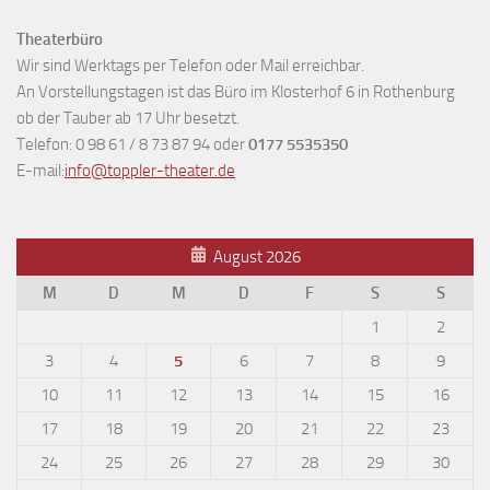
Theaterbüro
Wir sind Werktags per Telefon oder Mail erreichbar.
An Vorstellungstagen ist das Büro im Klosterhof 6 in Rothenburg
ob der Tauber ab 17 Uhr besetzt.
Telefon: 0 98 61 / 8 73 87 94 oder
0177 5535350
E-mail:
info@toppler-theater.de
August 2026
M
D
M
D
F
S
S
1
2
3
4
5
6
7
8
9
10
11
12
13
14
15
16
17
18
19
20
21
22
23
24
25
26
27
28
29
30