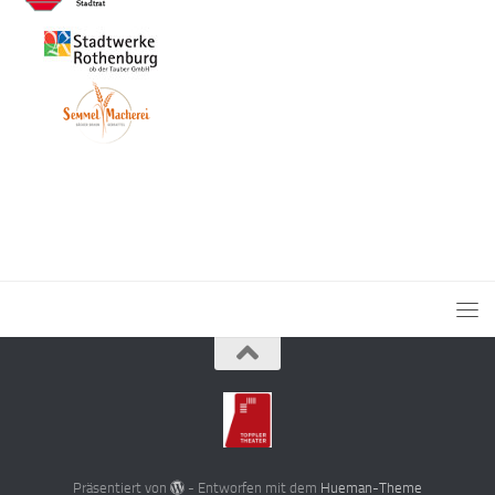
Präsentiert von
- Entworfen mit dem
Hueman-Theme