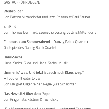
GASTAUFFÜHRUNGEN:
Weibsbilder
von Bettina Mittendorfer und Jazz-Posaunist Paul Zauner
Ein Kind
von Thomas Bernhard, szenische Lesung Bettina Mittendorfer
Filmmusik am Sommerabend – Danzig Baltik Quartett
Gastspiel des Danzig Baltik Quartet
Hans-Sachs
Hans-Sachs-Gilde und Hans-Sachs-Musik
„Immer is‘ was. Und jetzt ist auch noch Klaus weg.“
– Toppler Theater Extra
von Margret Gilgenreiner, Regie: Jürg Schlachter
Das Herz sitzt über dem Popo
von Ringelnatz, Kästner & Tucholsky
„Die Männer sind die Liebe wert“ – Lieder und Chansons