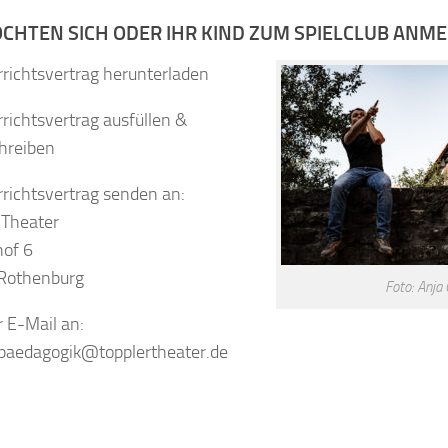
ÖCHTEN SICH ODER IHR KIND ZUM SPIELCLUB ANM
rrichtsvertrag herunterladen
richtsvertrag ausfüllen &
hreiben
rrichtsvertrag senden an:
 Theater
hof 6
Rothenburg
Foto: Anja
r E-Mail an:
paedagogik@topplertheater.de