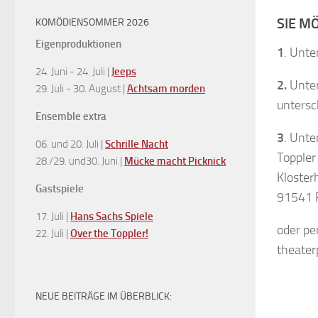
SIE M
KOMÖDIENSOMMER 2026
Eigenproduktionen
1
. Unte
24. Juni - 24. Juli |
Jeeps
2.
Unter
29. Juli - 30. August |
Achtsam morden
untersc
Ensemble extra
3
. Unte
06. und 20. Juli |
Schrille Nacht
Toppler
28./29. und30. Juni |
Mücke macht Picknick
Kloster
Gastspiele
91541 
17. Juli |
Hans Sachs Spiele
oder pe
22. Juli |
Over the Toppler!
theater
NEUE BEITRÄGE IM ÜBERBLICK: