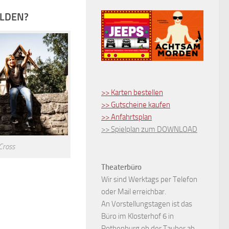
ELDEN?
>> Karten bestellen
>> Gutscheine kaufen
>> Anfahrtsplan
>> Spielplan zum DOWNLOAD
 Cross
Theaterbüro
Wir sind Werktags per Telefon
oder Mail erreichbar.
An Vorstellungstagen ist das
Büro im Klosterhof 6 in
Rothenburg ob der Tauber ab