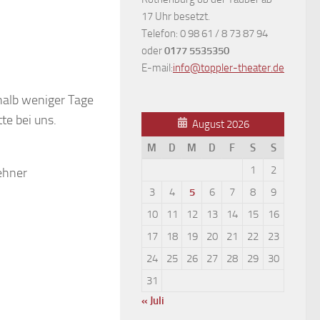
17 Uhr besetzt.
Telefon: 0 98 61 / 8 73 87 94
oder
0177 5535350
E-mail:
info@toppler-theater.de
halb weniger Tage
te bei uns.
August 2026
M
D
M
D
F
S
S
1
2
Wehner
3
4
5
6
7
8
9
10
11
12
13
14
15
16
17
18
19
20
21
22
23
24
25
26
27
28
29
30
31
« Juli