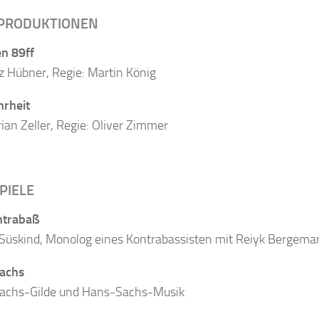
PRODUKTIONEN
n 89ff
z Hübner, Regie: Martin König
hrheit
rian Zeller, Regie: Oliver Zimmer
PIELE
ntrabaß
 Süskind, Monolog eines Kontrabassisten mit Reiyk Bergem
achs
achs-Gilde und Hans-Sachs-Musik