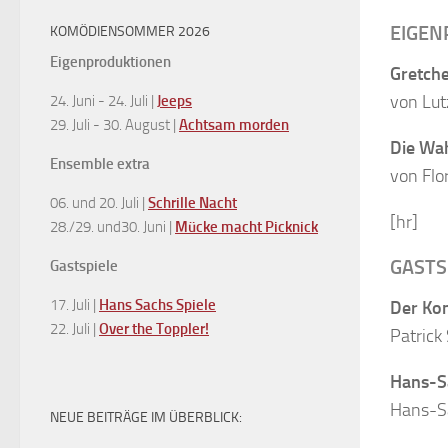
EIGEN
KOMÖDIENSOMMER 2026
Eigenproduktionen
Gretche
von Lut
24. Juni - 24. Juli |
Jeeps
29. Juli - 30. August |
Achtsam morden
Die Wa
Ensemble extra
von Flo
06. und 20. Juli |
Schrille Nacht
[hr]
28./29. und30. Juni |
Mücke macht Picknick
GASTS
Gastspiele
17. Juli |
Hans Sachs Spiele
Der Ko
22. Juli |
Over the Toppler!
Patrick
Hans-S
Hans-S
NEUE BEITRÄGE IM ÜBERBLICK: