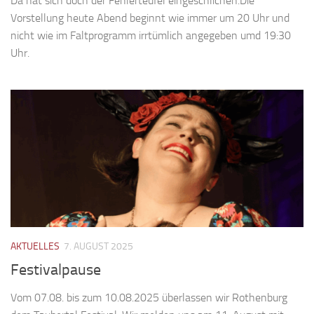
Da hat sich doch der Fehlerteufel eingeschlichen.Die
Vorstellung heute Abend beginnt wie immer um 20 Uhr und
nicht wie im Faltprogramm irrtümlich angegeben umd 19:30
Uhr.
AKTUELLES
7. AUGUST 2025
Festivalpause
Vom 07.08. bis zum 10.08.2025 überlassen wir Rothenburg