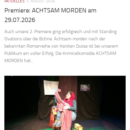
AKTUELLES
5. AUGUST 2026
Premiere: ACHTSAM MORDEN am
29.07.2026
Auch unsere 2. Premiere ging erfolgreich und mit Standing
Ovations über die Bühne. Achtsam morden nach der
bekannten Romanreihe von Karsten Dusse ist bei unserem
Publikum ein voller Erfolg. Die Kriminalkomödie ACHTSAM
MORDEN hat...