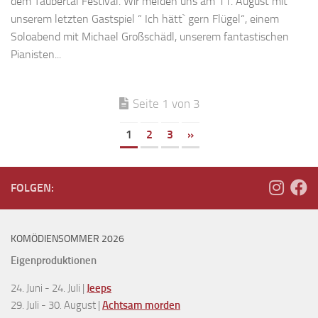
dem Taubertal Festival. Wir melden uns am 11. August mit
unserem letzten Gastspiel “ Ich hätt` gern Flügel“, einem
Soloabend mit Michael Großschädl, unserem fantastischen
Pianisten...
Seite 1 von 3
1
2
3
»
FOLGEN:
KOMÖDIENSOMMER 2026
Eigenproduktionen
24. Juni - 24. Juli |
Jeeps
29. Juli - 30. August |
Achtsam morden