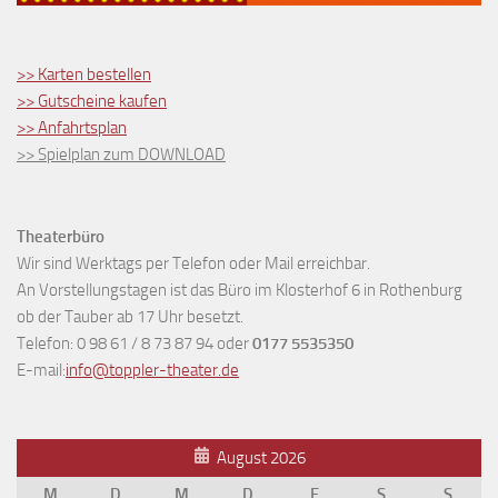
>> Karten bestellen
>> Gutscheine kaufen
>> Anfahrtsplan
>> Spielplan zum DOWNLOAD
Theaterbüro
Wir sind Werktags per Telefon oder Mail erreichbar.
An Vorstellungstagen ist das Büro im Klosterhof 6 in Rothenburg
ob der Tauber ab 17 Uhr besetzt.
Telefon: 0 98 61 / 8 73 87 94 oder
0177 5535350
E-mail:
info@toppler-theater.de
August 2026
M
D
M
D
F
S
S