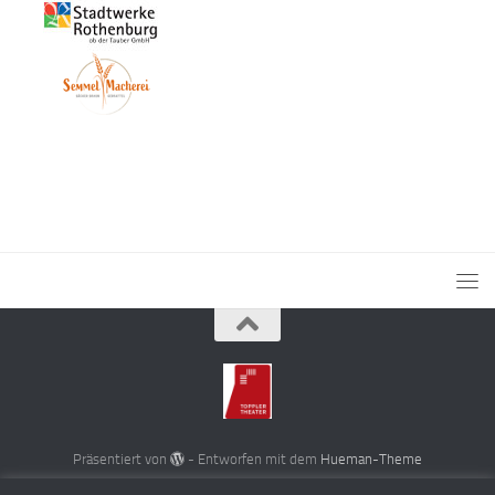
Präsentiert von
- Entworfen mit dem
Hueman-Theme