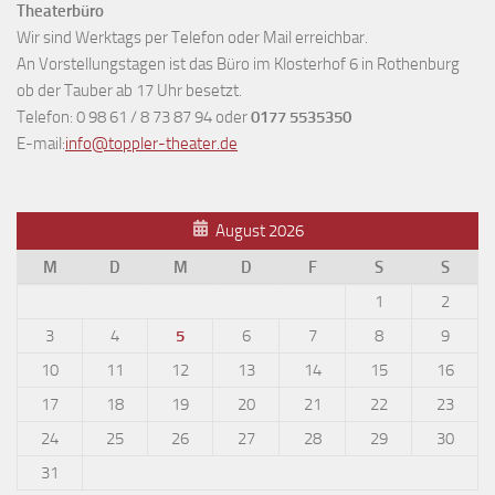
Theaterbüro
Wir sind Werktags per Telefon oder Mail erreichbar.
An Vorstellungstagen ist das Büro im Klosterhof 6 in Rothenburg
ob der Tauber ab 17 Uhr besetzt.
Telefon: 0 98 61 / 8 73 87 94 oder
0177 5535350
E-mail:
info@toppler-theater.de
August 2026
M
D
M
D
F
S
S
1
2
3
4
5
6
7
8
9
10
11
12
13
14
15
16
17
18
19
20
21
22
23
24
25
26
27
28
29
30
31