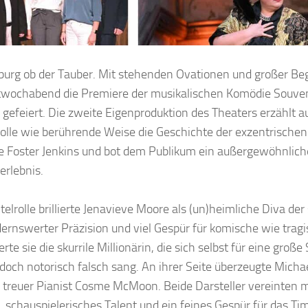
urg ob der Tauber. Mit stehenden Ovationen und großer Be
wochabend die Premiere der musikalischen Komödie Souven
 gefeiert. Die zweite Eigenproduktion des Theaters erzählt 
lle wie berührende Weise die Geschichte der exzentrischen
e Foster Jenkins und bot dem Publikum ein außergewöhnlich
erlebnis.
itelrolle brillierte Jenavieve Moore als (un)heimliche Diva de
rnswerter Präzision und viel Gespür für komische wie tra
rte sie die skurrile Millionärin, die sich selbst für eine große
edoch notorisch falsch sang. An ihrer Seite überzeugte Micha
’ treuer Pianist Cosme McMoon. Beide Darsteller vereinten 
 schauspielerisches Talent und ein feines Gespür für das Tim