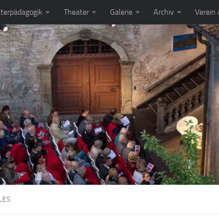
terpädagogik
Theater
Galerie
Archiv
Verein
LES