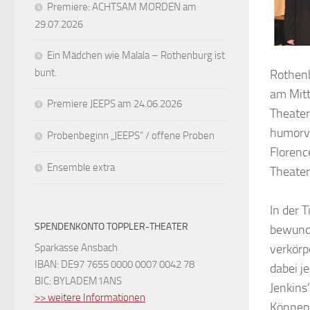
Premiere: ACHTSAM MORDEN am
29.07.2026
Ein Mädchen wie Malala – Rothenburg ist
bunt.
Rothenb
am Mitt
Premiere JEEPS am 24.06.2026
Theater
humorvo
Probenbeginn „JEEPS“ / offene Proben
Florenc
Ensemble extra
Theater
In der T
SPENDENKONTO TOPPLER-THEATER
bewunde
Sparkasse Ansbach
verkörpe
IBAN: DE97 7655 0000 0007 0042 78
dabei j
BIC: BYLADEM1ANS
Jenkins
>> weitere Informationen
Können,