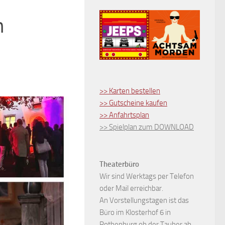
n
>> Karten bestellen
>> Gutscheine kaufen
>> Anfahrtsplan
>> Spielplan zum DOWNLOAD
Theaterbüro
Wir sind Werktags per Telefon
oder Mail erreichbar.
An Vorstellungstagen ist das
Büro im Klosterhof 6 in
Rothenburg ob der Tauber ab