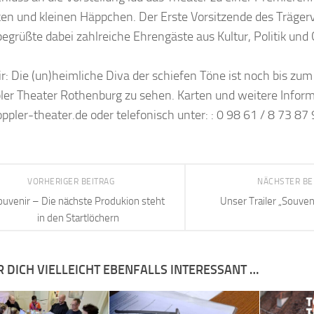
en und kleinen Häppchen. Der Erste Vorsitzende des Trägerv
 begrüßte dabei zahlreiche Ehrengäste aus Kultur, Politik und 
r: Die (un)heimliche Diva der schiefen Töne ist noch bis zu
ler Theater Rothenburg zu sehen. Karten und weitere Infor
pler-theater.de oder telefonisch unter: : 0 98 61 / 8 73 87 
VORHERIGER BEITRAG
NÄCHSTER BE
ouvenir – Die nächste Produkion steht
Unser Trailer „Souveni
in den Startlöchern
R DICH VIELLEICHT EBENFALLS INTERESSANT …