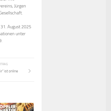
ereins, Jürgen
Gesellschaft.
m 31. August 2025
mationen unter
9.
ITRAG
r“ ist online