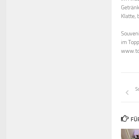
Getränk
Klatte,
Souveni
im Topp
www.top
S
FÜ