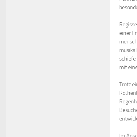
besond
Regisse
einer F
menschl
musikal
schiefe
mit ein
Trotz e
Rothenb
Regenha
Besuche
entwick
Im Ansc