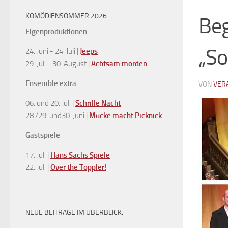
KOMÖDIENSOMMER 2026
Beg
Eigenproduktionen
„So
24. Juni - 24. Juli |
Jeeps
29. Juli - 30. August |
Achtsam morden
Ensemble extra
VON
VER
06. und 20. Juli |
Schrille Nacht
28./29. und30. Juni |
Mücke macht Picknick
Gastspiele
17. Juli |
Hans Sachs Spiele
22. Juli |
Over the Toppler!
NEUE BEITRÄGE IM ÜBERBLICK: