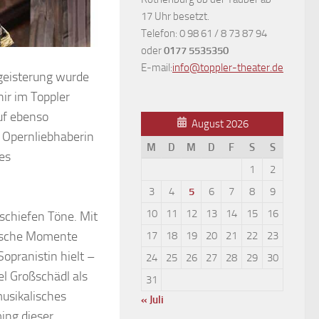
17 Uhr besetzt.
Telefon: 0 98 61 / 8 73 87 94
oder
0177 5535350
E-mail:
info@toppler-theater.de
geisterung wurde
ir im Toppler
auf ebenso
August 2026
 Opernliebhaberin
M
D
M
D
F
S
S
es
1
2
3
4
5
6
7
8
9
10
11
12
13
14
15
16
r schiefen Töne. Mit
gische Momente
17
18
19
20
21
22
23
 Sopranistin hielt –
24
25
26
27
28
29
30
el Großschädl als
31
musikalisches
« Juli
ing dieser