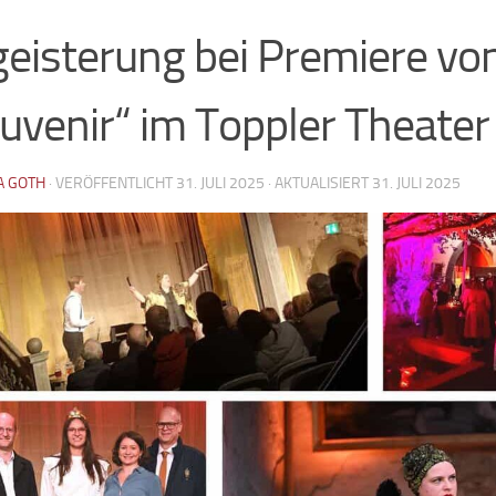
eisterung bei Premiere vo
uvenir“ im Toppler Theater
A GOTH
· VERÖFFENTLICHT
31. JULI 2025
· AKTUALISIERT
31. JULI 2025