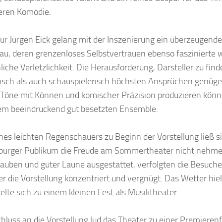
eren Komödie.
ur Jürgen Eick gelang mit der Inszenierung ein überzeugend
rau, deren grenzenloses Selbstvertrauen ebenso faszinierte w
iche Verletzlichkeit. Die Herausforderung, Darsteller zu find
isch als auch schauspielerisch höchsten Ansprüchen genüge
 Töne mit Können und komischer Präzision produzieren könne
em beeindruckend gut besetzten Ensemble.
ines leichten Regenschauers zu Beginn der Vorstellung ließ s
urger Publikum die Freude am Sommertheater nicht nehme
uben und guter Laune ausgestattet, verfolgten die Besuch
r die Vorstellung konzentriert und vergnügt. Das Wetter hie
elte sich zu einem kleinen Fest als Musiktheater.
hluss an die Vorstellung lud das Theater zu einer Premierenf