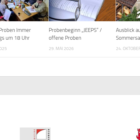
Proben Immer
Probenbeginn „JEEPS“ /
Ausblick au
gs um 18 Uhr
offene Proben
Sommersa
2025
29. MAI 2026
24. OKTOBE