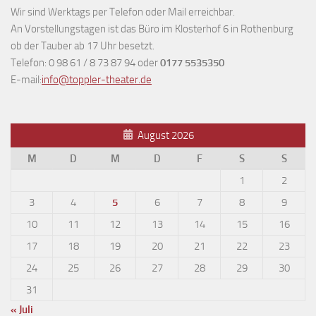
Wir sind Werktags per Telefon oder Mail erreichbar.
An Vorstellungstagen ist das Büro im Klosterhof 6 in Rothenburg
ob der Tauber ab 17 Uhr besetzt.
Telefon: 0 98 61 / 8 73 87 94 oder
0177 5535350
E-mail:
info@toppler-theater.de
August 2026
M
D
M
D
F
S
S
1
2
3
4
5
6
7
8
9
10
11
12
13
14
15
16
17
18
19
20
21
22
23
24
25
26
27
28
29
30
31
« Juli