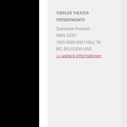
TOPPLER THEATER
SPENDENKONTO
Sparkasse Ansbach
IBAN: DE97
7655 0000 0007 0042 78
BIC: BYLADEM1ANS
>> weitere Informationen