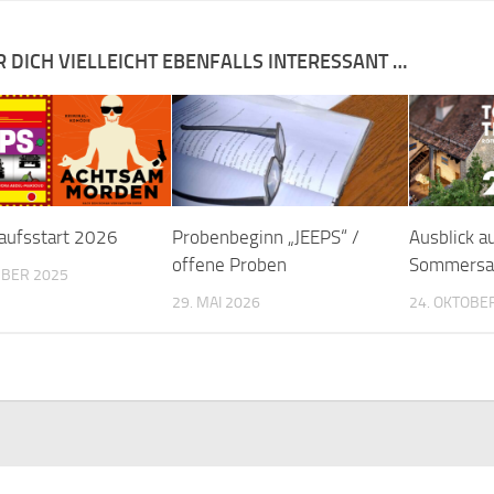
R DICH VIELLEICHT EBENFALLS INTERESSANT …
aufsstart 2026
Probenbeginn „JEEPS“ /
Ausblick au
offene Proben
Sommersa
MBER 2025
29. MAI 2026
24. OKTOBE