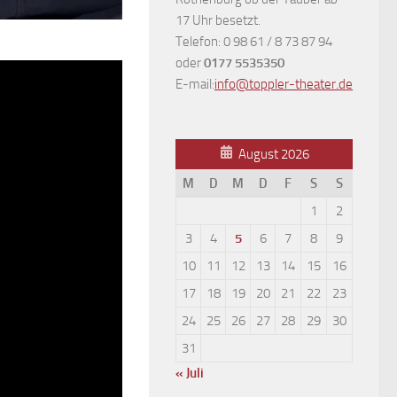
17 Uhr besetzt.
Telefon: 0 98 61 / 8 73 87 94
oder
0177 5535350
E-mail:
info@toppler-theater.de
August 2026
M
D
M
D
F
S
S
1
2
3
4
5
6
7
8
9
10
11
12
13
14
15
16
17
18
19
20
21
22
23
24
25
26
27
28
29
30
31
« Juli