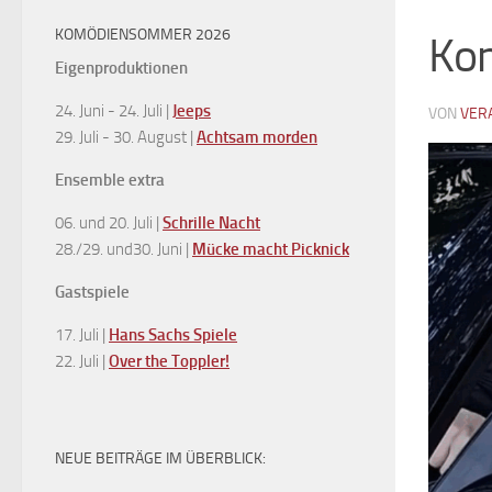
KOMÖDIENSOMMER 2026
Ko
Eigenproduktionen
24. Juni - 24. Juli |
Jeeps
VON
VER
29. Juli - 30. August |
Achtsam morden
Ensemble extra
06. und 20. Juli |
Schrille Nacht
28./29. und30. Juni |
Mücke macht Picknick
Gastspiele
17. Juli |
Hans Sachs Spiele
22. Juli |
Over the Toppler!
NEUE BEITRÄGE IM ÜBERBLICK: