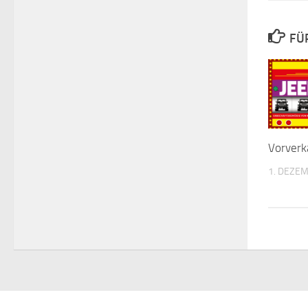
FÜ
Vorverk
1. DEZE