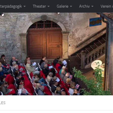
terpädagogik
Theater
Galerie
Archiv
Verein
LES