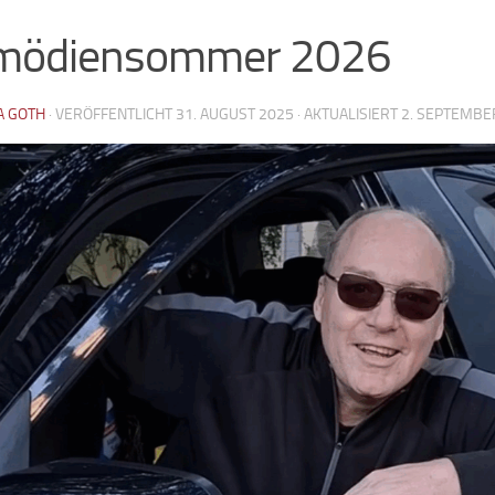
mödiensommer 2026
A GOTH
· VERÖFFENTLICHT
31. AUGUST 2025
· AKTUALISIERT
2. SEPTEMBE