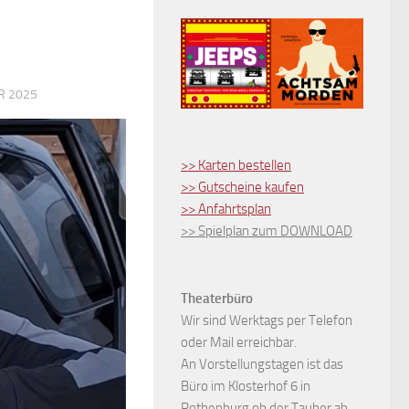
R 2025
>> Karten bestellen
>> Gutscheine kaufen
>> Anfahrtsplan
>> Spielplan zum DOWNLOAD
Theaterbüro
Wir sind Werktags per Telefon
oder Mail erreichbar.
An Vorstellungstagen ist das
Büro im Klosterhof 6 in
Rothenburg ob der Tauber ab