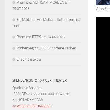
Premiere: ACHTSAM MORDEN am
Was Sie
29.07.2026
Ein Mädchen wie Malala – Rothenburg ist
bunt.
Premiere JEEPS am 24.06.2026
Probenbeginn „JEEPS“ / offene Proben
Ensemble extra
SPENDENKONTO TOPPLER-THEATER
Sparkasse Ansbach
IBAN: DE97 7655 0000 0007 0042 78
BIC: BYLADEM1ANS
>> weitere Informationen