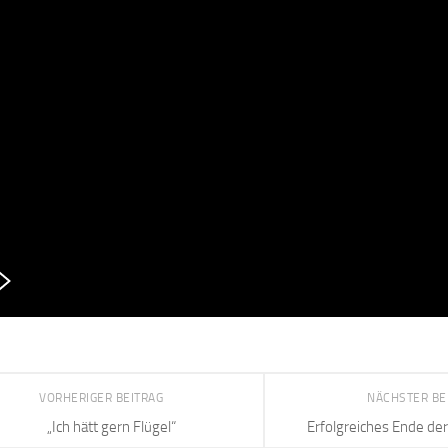
VORHERIGER BEITRAG
NÄCHSTER BE
„Ich hätt gern Flügel“
Erfolgreiches Ende de