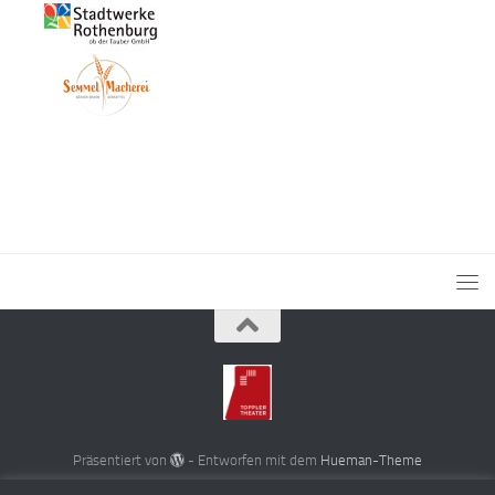
Präsentiert von
- Entworfen mit dem
Hueman-Theme