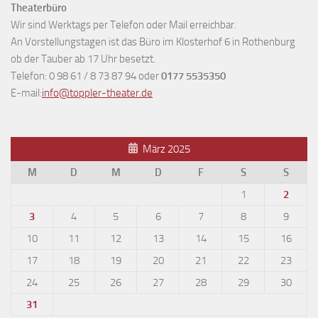
Theaterbüro
Wir sind Werktags per Telefon oder Mail erreichbar.
An Vorstellungstagen ist das Büro im Klosterhof 6 in Rothenburg
ob der Tauber ab 17 Uhr besetzt.
Telefon: 0 98 61 / 8 73 87 94 oder
0177 5535350
E-mail:
info@toppler-theater.de
März 2025
M
D
M
D
F
S
S
1
2
3
4
5
6
7
8
9
10
11
12
13
14
15
16
17
18
19
20
21
22
23
24
25
26
27
28
29
30
31