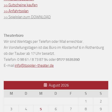
>> Gutscheine kaufen
>> Anfahrtsplan
>> Spielplan zum DOWNLOAD
Theaterbüro
Wir sind Werktags per Telefon oder Mail erreichbar.
An Vorstellungstagen ist das Büro im Klosterhof 6 in Rothenburg
ob der Tauber ab 17 Uhr besetzt.
Telefon: 0 98 61 / 8 73 87 94 oder
0177 5535350
E-mail:
info@toppler-theater.de
August 2026
M
D
M
D
F
S
S
1
2
3
4
5
6
7
8
9