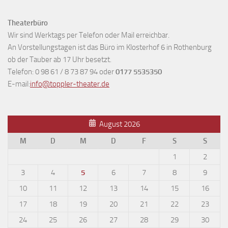
Theaterbüro
Wir sind Werktags per Telefon oder Mail erreichbar.
An Vorstellungstagen ist das Büro im Klosterhof 6 in Rothenburg
ob der Tauber ab 17 Uhr besetzt.
Telefon: 0 98 61 / 8 73 87 94 oder
0177 5535350
E-mail:
info@toppler-theater.de
August 2026
M
D
M
D
F
S
S
1
2
3
4
5
6
7
8
9
10
11
12
13
14
15
16
17
18
19
20
21
22
23
24
25
26
27
28
29
30