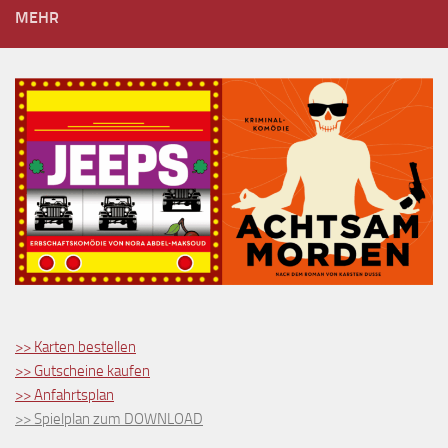
MEHR
>> Karten bestellen
>> Gutscheine kaufen
>> Anfahrtsplan
>> Spielplan zum DOWNLOAD