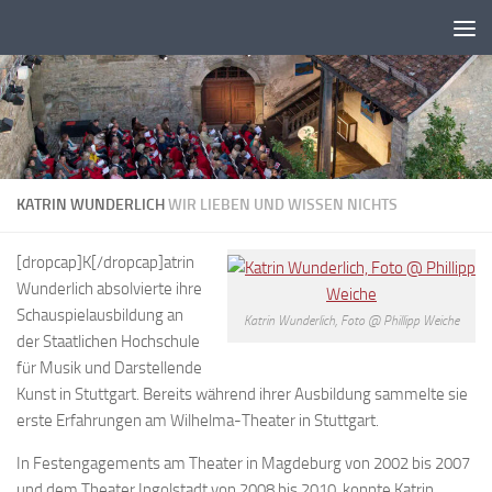
Zum Inhalt springen
KATRIN WUNDERLICH
WIR LIEBEN UND WISSEN NICHTS
[dropcap]K[/dropcap]atrin
Wunderlich absolvierte ihre
Schauspielausbildung an
Katrin Wunderlich, Foto @ Phillipp Weiche
der Staatlichen Hochschule
für Musik und Darstellende
Kunst in Stuttgart. Bereits während ihrer Ausbildung sammelte sie
erste Erfahrungen am Wilhelma-Theater in Stuttgart.
In Festengagements am Theater in Magdeburg von 2002 bis 2007
und dem Theater Ingolstadt von 2008 bis 2010, konnte Katrin