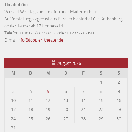
Theaterbüro
Wir sind Werktags per Telefon oder Mail erreichbar.
An Vorstellungstagen ist das Büro im Klosterhof 6 in Rothenburg
ob der Tauber ab 17 Uhr besetzt.
Telefon: 0 98 61 / 8 73 87 94 oder
0177 5535350
E-mail:
info@toppler-theater.de
August 2026
M
D
M
D
F
S
S
1
2
3
4
5
6
7
8
9
10
11
12
13
14
15
16
17
18
19
20
21
22
23
24
25
26
27
28
29
30
31