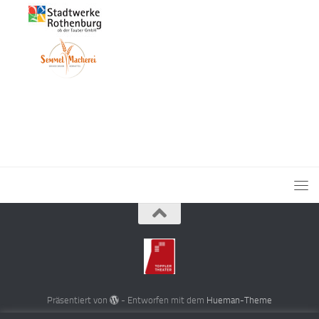
Präsentiert von
- Entworfen mit dem
Hueman-Theme