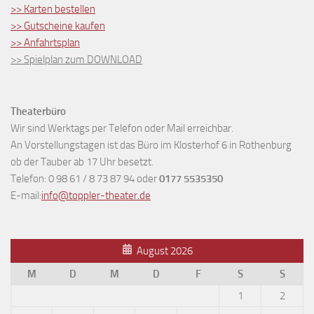
>> Karten bestellen
>> Gutscheine kaufen
>> Anfahrtsplan
>> Spielplan zum DOWNLOAD
Theaterbüro
Wir sind Werktags per Telefon oder Mail erreichbar.
An Vorstellungstagen ist das Büro im Klosterhof 6 in Rothenburg
ob der Tauber ab 17 Uhr besetzt.
Telefon: 0 98 61 / 8 73 87 94 oder
0177 5535350
E-mail:
info@toppler-theater.de
August 2026
M
D
M
D
F
S
S
1
2