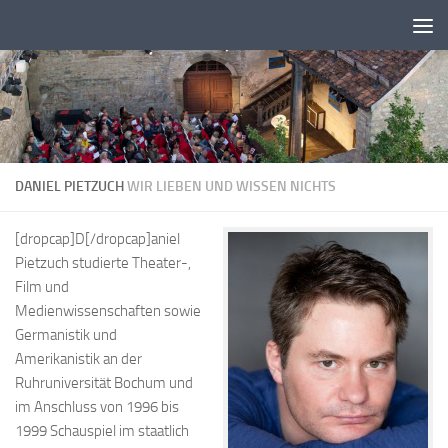
Zum Inhalt springen
DANIEL PIETZUCH
WIR LIEBEN UND WISSEN NICHTS
[dropcap]D[/dropcap]aniel
Pietzuch studierte Theater-,
Film und
Medienwissenschaften sowie
Germanistik und
Amerikanistik an der
Ruhruniversität Bochum und
im Anschluss von 1996 bis
1999 Schauspiel im staatlich