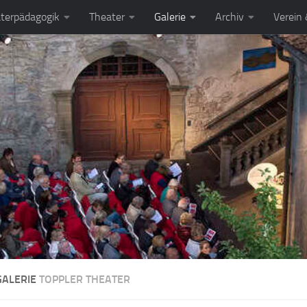
terpädagogik
Theater
Galerie
Archiv
Verein
GALERIE
TOPPLER THEATER