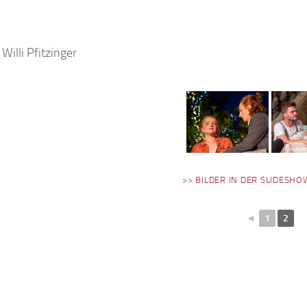
Willi Pfitzinger
>> BILDER IN DER SLIDESHO
◄
1
2