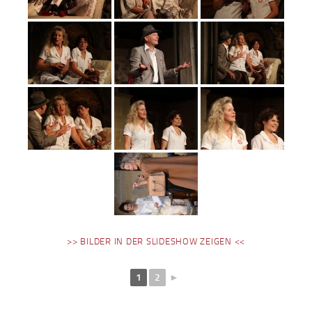
>> BILDER IN DER SLIDESHOW ZEIGEN <<
1
2
►