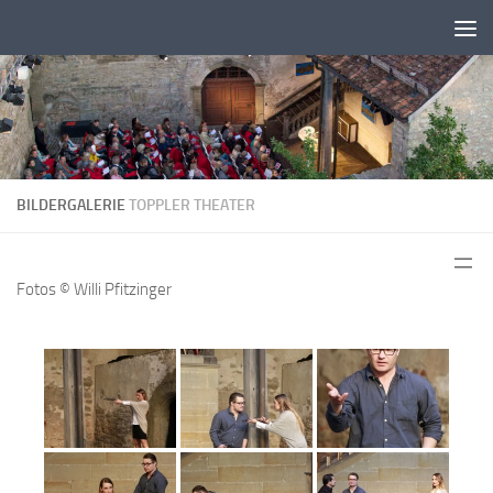
Zum Inhalt springen
BILDERGALERIE
TOPPLER THEATER
Fotos © Willi Pfitzinger