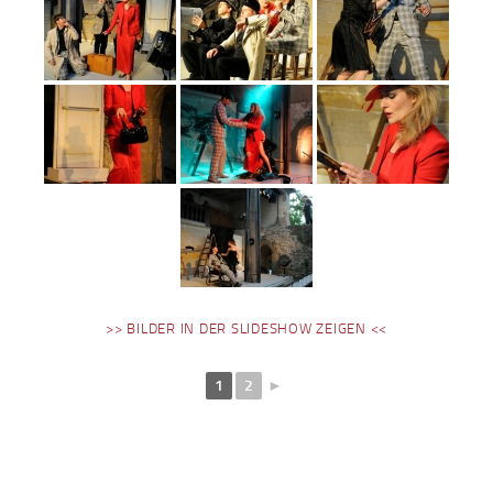
>> BILDER IN DER SLIDESHOW ZEIGEN <<
1
2
►