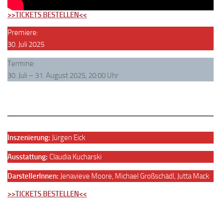
>>TICKETS BESTELLEN<<
Premiere:
30. Juli 2025
Termine:
30. Juli – 31. August 2025, 20:00 Uhr
Inszenierung:
Jürgen Eick
Ausstattung:
Claudia Kucharski
DarstellerInnen:
Jenavieve Moore, Michael Großschädl, Jutta Mack
>>TICKETS BESTELLEN<<