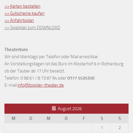
>> Karten bestellen
>> Gutscheine kaufen
>> Anfahrtsplan
>> Spielplan zum DOWNLOAD
Theaterbüro
Wir sind Werktags per Telefon oder Mail erreichbar.
An Vorstellungstagen ist das Büro im Klosterhof 6 in Rothenburg
ob der Tauber ab 17 Uhr besetzt.
Telefon: 0 98 61 / 8 73 87 94 oder
0177 5535350
E-mail:
info@toppler-theater.de
August 2026
M
D
M
D
F
S
S
1
2