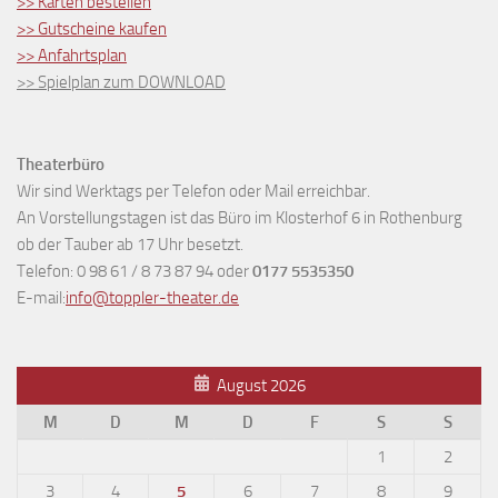
>> Karten bestellen
>> Gutscheine kaufen
>> Anfahrtsplan
>> Spielplan zum DOWNLOAD
Theaterbüro
Wir sind Werktags per Telefon oder Mail erreichbar.
An Vorstellungstagen ist das Büro im Klosterhof 6 in Rothenburg
ob der Tauber ab 17 Uhr besetzt.
Telefon: 0 98 61 / 8 73 87 94 oder
0177 5535350
E-mail:
info@toppler-theater.de
August 2026
M
D
M
D
F
S
S
1
2
3
4
5
6
7
8
9