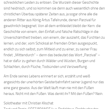
schrecklichen Leiden zu erlösen. Die Wurzeln dieser Geschichte
sind heidnisch, und so kommen sie denn auch wesentlich ohne den
christlichen Überbau späterer Zeiten aus, ja sogar ohne alle die
anderen Ritter aus König Artus Tafelrunde, denen Parzival für
gewöhnlich begegnet. Von all dem entkleidet bleibt der Kern: die
Geschichte von einem, den Einfalt und falsche Ratschläge in die
Unverschämtheit treiben, von einem, der auszieht, das Fürchten zu
lernen, und der, vom Schicksal an fremden Orten ausgespuckt,
endlich zu sich selbst, zum Mitleid und zu einer, zu seiner Frau
findet. „Mittendurch“ – denn das bedeutet das Wort „Parzival“ –
hat er dafür zu gehen durch Wälder und Wüsten, Burgen und
Schlachten, durch Flüche, Todsünden und Verzweiflung.
Am Ende seines Lebens erinnert er sich, erzählt und weiß
angesichts der unerhörten Geisterbahnfahrt seiner Jugend nur das
eine ganz gewiss: Aus der Welt läuft man nie mit den Füßen
heraus. Nicht mit den Füßen. Was denkt ihr? Mit den Füßen? Nein.
Solotheater mit Christian Klischat
Text und Regie: GÖTZ BRANDT (u.a. Redakteur, Drehbuchautor,