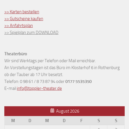
>> Karten bestellen
>> Gutscheine kaufen
>> Anfahrtsplan
>> Spielplan zum DOWNLOAD
Theaterbüro
Wir sind Werktags per Telefon oder Mail erreichbar.
An Vorstellungstagen ist das Büro im Klosterhof 6 in Rothenburg
ob der Tauber ab 17 Uhr besetzt.
Telefon: 0 98 61 / 8 73 87 94 oder
0177 5535350
E-mail:
info@toppler-theater.de
August 2026
M
D
M
D
F
S
S