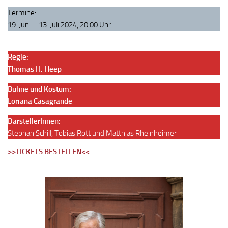
Termine:
19. Juni – 13. Juli 2024, 20:00 Uhr
Regie:
Thomas H. Heep
Bühne und Kostüm:
Loriana Casagrande
DarstellerInnen:
Stephan Schill, Tobias Rott und Matthias Rheinheimer
>>TICKETS BESTELLEN<<