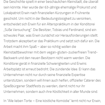
Die Geschichte spielt in einer beschaulichen Kleinstadt, die überall
sein könnte. Hier wurde der 63-jährige ehemalige Prokurist und
Lokalpatriot Erwin nach finanziellen Kürzungen in Frührente
geschickt. Um nicht in der Bedeutungslosigkeit zu versinken,
entscheidet sich Erwin für ein Alterspraktikum in der Konditorei
„Süße Versuchung“. Die Besitzer, Tobias und Ferdinand, sind ein
schwules Paar, was Erwin zunächst vor Herausforderungen stellt.
Trotzdem akzeptiert er das Praktikum und setzt sich dafür ein. Die
Arbeit macht ihm Spaß – aber so richtig wollen die
Kleinstadtbewohner mit dem vegan-gluten-zuckerfreien Trend-
Backwerk und den neuen Besitzern nicht warm werden. Die
Konditorei gerät in finanzielle Schwierigkeiten und Erwins
Arbeitsplatz ist erneut bedroht. Die zündende Idee: Er kann das
Unternehmen nicht nur durch seine finanzielle Expertise
unterstützen, sondern will ihnen auch helfen, offizieller Caterer des
Spießbürgener Stadtfests zu werden, damit nicht nur ihr
Unternehmen, sondern auch ihre Köstlichkeit in aller Munde sind.
In “Alle lieben Torte – Eine köstliche Komödie” lernt nicht nur Erwin,