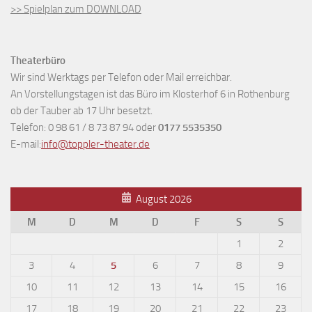
>> Spielplan zum DOWNLOAD
Theaterbüro
Wir sind Werktags per Telefon oder Mail erreichbar.
An Vorstellungstagen ist das Büro im Klosterhof 6 in Rothenburg
ob der Tauber ab 17 Uhr besetzt.
Telefon: 0 98 61 / 8 73 87 94 oder
0177 5535350
E-mail:
info@toppler-theater.de
August 2026
M
D
M
D
F
S
S
1
2
3
4
5
6
7
8
9
10
11
12
13
14
15
16
17
18
19
20
21
22
23