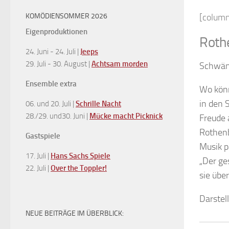
KOMÖDIENSOMMER 2026
[column
Eigenproduktionen
Roth
24. Juni - 24. Juli |
Jeeps
29. Juli - 30. August |
Achtsam morden
Schwän
Ensemble extra
Wo könn
in den 
06. und 20. Juli |
Schrille Nacht
28./29. und30. Juni |
Mücke macht Picknick
Freude 
Rothenb
Gastspiele
Musik p
17. Juli |
Hans Sachs Spiele
„Der ge
22. Juli |
Over the Toppler!
sie übe
Darstel
NEUE BEITRÄGE IM ÜBERBLICK: