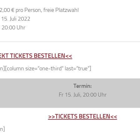
12,00 € pro Person, freie Platzwahl
 15. Juli 2022
: 20:00 Uhr
EKT TICKETS BESTELLEN<<
n][column size=“one-third“ last=“true“]
Termin:
Fr 15. Juli, 20:00 Uhr
>>TICKETS BESTELLEN<<
n]