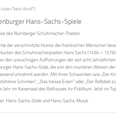
 size=“two-third“]
enburger Hans-Sachs-Spiele
ke des Nürnberger Schuhmacher-Poeten.
te der verschmitzte Humor der fränkischen Menschen besser
Stücken des Schuhmacherpoeten Hans Sachs (1494 – 1576). 
an den urwüchsigen Aufführungen der seit acht Jahrzehnten
urger Hans-Sachs-Gilde, die von den munteren Weisen de
assend umrahmt werden. Mit ihren Schwänken wie „Der Kr
stohlene Schinken“, „Das heisse Eisen” oder „Der Roßdieb zu
rs Jahr im Kaisersaal des Rathauses ihr Publikum. Jetzt im To
ler: Hans-Sachs-Gilde und Hans-Sachs-Musik.