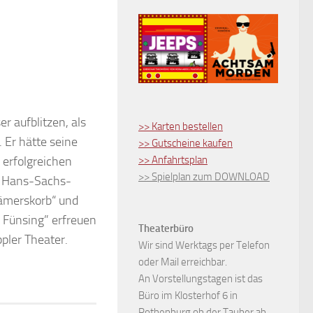
 aufblitzen, als
>> Karten bestellen
Er hätte seine
>> Gutscheine kaufen
 erfolgreichen
>> Anfahrtsplan
>> Spielplan zum DOWNLOAD
r Hans-Sachs-
ämerskorb“ und
 Fünsing” erfreuen
Theaterbüro
ppler Theater.
Wir sind Werktags per Telefon
oder Mail erreichbar.
An Vorstellungstagen ist das
Büro im Klosterhof 6 in
Rothenburg ob der Tauber ab