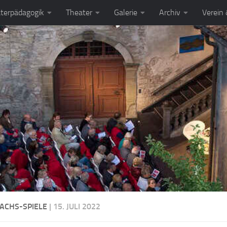
terpädagogik
Theater
Galerie
Archiv
Verein
ACHS-SPIELE
| 15. JULI 2022