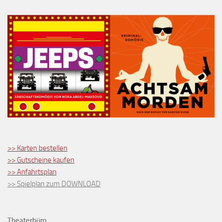
>> Karten bestellen
>> Gutscheine kaufen
>> Anfahrtsplan
>> Spielplan zum DOWNLOAD
Theaterbüro