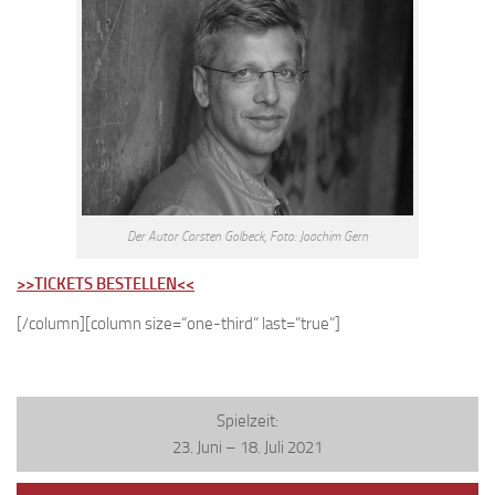
Der Autor Carsten Golbeck, Foto: Joachim Gern
>>TICKETS BESTELLEN<<
[/column][column size=“one-third“ last=“true“]
Spielzeit:
23. Juni – 18. Juli 2021