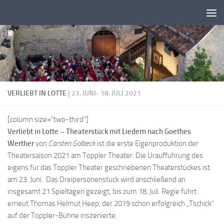
Zum Inhalt springen
VERLIEBT IN LOTTE
| 23. JUNI- 18. JULI 2021
[column size=“two-third“]
Verliebt in Lotte – Theaterstück mit Liedern nach Goethes
Werther
von
Carsten Golbeck
ist die erste Eigenproduktion der
Theatersaison 2021 am Toppler Theater. Die Uraufführung des
eigens für das Toppler Theater geschriebenen Theaterstückes ist
am 23. Juni. Das Dreipersonenstück wird anschließend an
insgesamt 21 Spieltagen gezeigt, bis zum 18. Juli. Regie führt
erneut Thomas Helmut Heep, der 2019 schon erfolgreich „Tschick“
auf der Toppler-Bühne inszenierte.