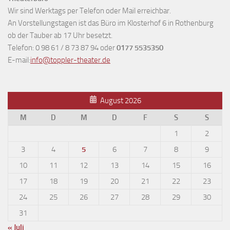
Wir sind Werktags per Telefon oder Mail erreichbar.
An Vorstellungstagen ist das Büro im Klosterhof 6 in Rothenburg
ob der Tauber ab 17 Uhr besetzt.
Telefon: 0 98 61 / 8 73 87 94 oder
0177 5535350
E-mail:
info@toppler-theater.de
August 2026
M
D
M
D
F
S
S
1
2
3
4
5
6
7
8
9
10
11
12
13
14
15
16
17
18
19
20
21
22
23
24
25
26
27
28
29
30
31
« Juli