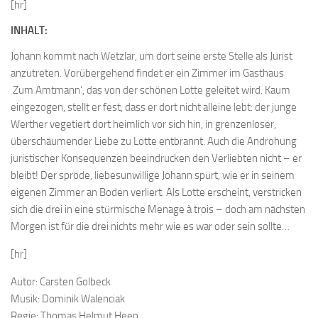
[hr]
INHALT:
Johann kommt nach Wetzlar, um dort seine erste Stelle als Jurist
anzutreten. Vorübergehend findet er ein Zimmer im Gasthaus
‚Zum Amtmann‘, das von der schönen Lotte geleitet wird. Kaum
eingezogen, stellt er fest, dass er dort nicht alleine lebt: der junge
Werther vegetiert dort heimlich vor sich hin, in grenzenloser,
überschäumender Liebe zu Lotte entbrannt. Auch die Androhung
juristischer Konsequenzen beeindrucken den Verliebten nicht – er
bleibt! Der spröde, liebesunwillige Johann spürt, wie er in seinem
eigenen Zimmer an Boden verliert. Als Lotte erscheint, verstricken
sich die drei in eine stürmische Menage à trois – doch am nächsten
Morgen ist für die drei nichts mehr wie es war oder sein sollte…
[hr]
Autor: Carsten Golbeck
Musik: Dominik Walenciak
Regie: Thomas Helmut Heep