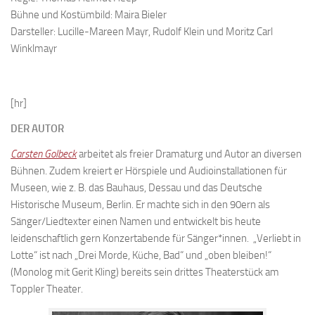
Bühne und Kostümbild: Maira Bieler
Darsteller: Lucille-Mareen Mayr, Rudolf Klein und Moritz Carl
Winklmayr
[hr]
DER AUTOR
Carsten Golbeck
arbeitet als freier Dramaturg und Autor an diversen
Bühnen. Zudem kreiert er Hörspiele und Audioinstallationen für
Museen, wie z. B. das Bauhaus, Dessau und das Deutsche
Historische Museum, Berlin. Er machte sich in den 90ern als
Sänger/Liedtexter einen Namen und entwickelt bis heute
leidenschaftlich gern Konzertabende für Sänger*innen. „Verliebt in
Lotte“ ist nach „Drei Morde, Küche, Bad“ und „oben bleiben!“
(Monolog mit Gerit Kling) bereits sein drittes Theaterstück am
Toppler Theater.