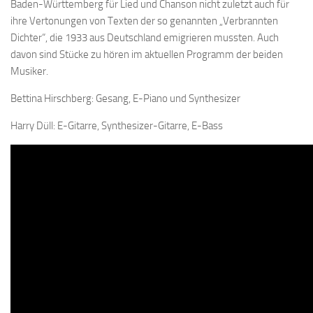
Baden-Württemberg für Lied und Chanson nicht zuletzt auch für
ihre Vertonungen von Texten der so genannten „Verbrannten
Dichter“, die 1933 aus Deutschland emigrieren mussten. Auch
davon sind Stücke zu hören im aktuellen Programm der beiden
Musiker.
Bettina Hirschberg: Gesang, E-Piano und Synthesizer
Harry Düll: E-Gitarre, Synthesizer-Gitarre, E-Bass