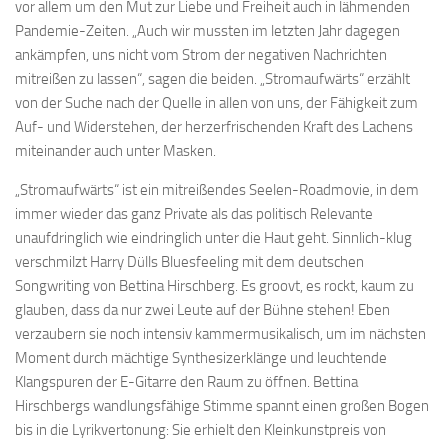
vor allem um den Mut zur Liebe und Freiheit auch in lähmenden
Pandemie-Zeiten. „Auch wir mussten im letzten Jahr dagegen
ankämpfen, uns nicht vom Strom der negativen Nachrichten
mitreißen zu lassen“, sagen die beiden. „Stromaufwärts“ erzählt
von der Suche nach der Quelle in allen von uns, der Fähigkeit zum
Auf- und Widerstehen, der herzerfrischenden Kraft des Lachens
miteinander auch unter Masken.
„Stromaufwärts“ ist ein mitreißendes Seelen-Roadmovie, in dem
immer wieder das ganz Private als das politisch Relevante
unaufdringlich wie eindringlich unter die Haut geht. Sinnlich-klug
verschmilzt Harry Dülls Bluesfeeling mit dem deutschen
Songwriting von Bettina Hirschberg. Es groovt, es rockt, kaum zu
glauben, dass da nur zwei Leute auf der Bühne stehen! Eben
verzaubern sie noch intensiv kammermusikalisch, um im nächsten
Moment durch mächtige Synthesizerklänge und leuchtende
Klangspuren der E-Gitarre den Raum zu öffnen. Bettina
Hirschbergs wandlungsfähige Stimme spannt einen großen Bogen
bis in die Lyrikvertonung: Sie erhielt den Kleinkunstpreis von