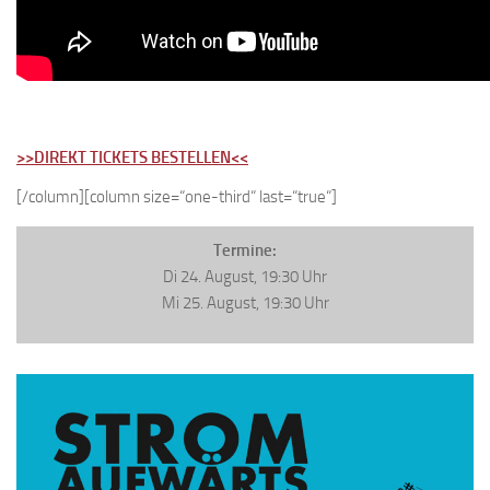
>>DIREKT TICKETS BESTELLEN<<
[/column][column size=“one-third“ last=“true“]
Termine:
Di 24. August, 19:30 Uhr
Mi 25. August, 19:30 Uhr