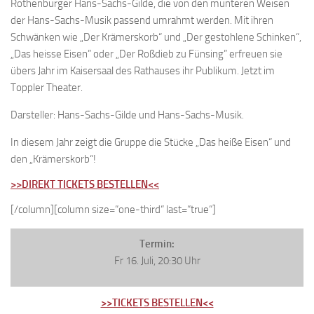
Rothenburger Hans-Sachs-Gilde, die von den munteren Weisen
der Hans-Sachs-Musik passend umrahmt werden. Mit ihren
Schwänken wie „Der Krämerskorb“ und „Der gestohlene Schinken“,
„Das heisse Eisen” oder „Der Roßdieb zu Fünsing” erfreuen sie
übers Jahr im Kaisersaal des Rathauses ihr Publikum. Jetzt im
Toppler Theater.
Darsteller: Hans-Sachs-Gilde und Hans-Sachs-Musik.
In diesem Jahr zeigt die Gruppe die Stücke „Das heiße Eisen“ und
den „Krämerskorb“!
>>DIREKT TICKETS BESTELLEN<<
[/column][column size=“one-third“ last=“true“]
Termin:
Fr 16. Juli, 20:30 Uhr
>>TICKETS BESTELLEN<<