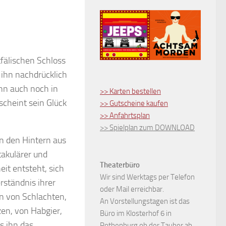
tfälischen Schloss
ihn nachdrücklich
ann auch noch in
>> Karten bestellen
scheint sein Glück
>> Gutscheine kaufen
>> Anfahrtsplan
>> Spielplan zum DOWNLOAD
in den Hintern aus
takulärer und
Theaterbüro
eit entsteht, sich
Wir sind Werktags per Telefon
ständnis ihrer
oder Mail erreichbar.
n von Schlachten,
An Vorstellungstagen ist das
en, von Habgier,
Büro im Klosterhof 6 in
s ihn das
Rothenburg ob der Tauber ab