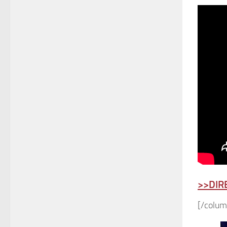
>>DIR
[/colum