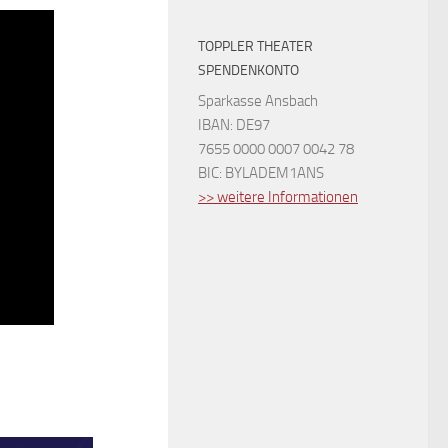
TOPPLER THEATER
SPENDENKONTO
Sparkasse Ansbach
IBAN: DE97
7655 0000 0007 0042 78
BIC: BYLADEM1ANS
>> weitere Informationen