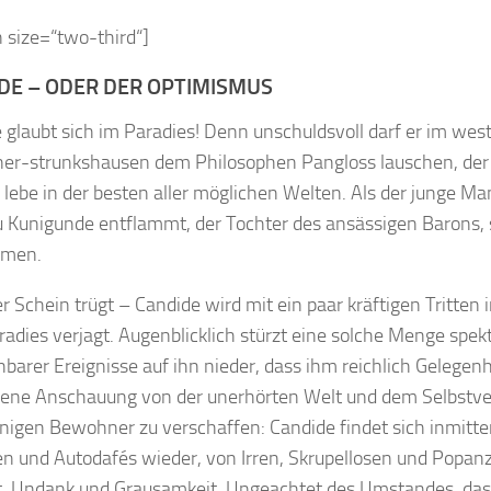
 size=“two-third“]
DE – ODER DER OPTIMISMUS
 glaubt sich im Paradies! Denn unschuldsvoll darf er im wes
er-strunkshausen dem Philosophen Pangloss lauschen, der 
er lebe in der besten aller möglichen Welten. Als der junge M
u Kunigunde entflammt, der Tochter des ansässigen Barons, 
mmen.
r Schein trügt – Candide wird mit ein paar kräftigen Tritten 
adies verjagt. Augenblicklich stürzt eine solche Menge spek
barer Ereignisse auf ihn nieder, dass ihm reichlich Gelegenh
gene Anschauung von der unerhörten Welt und dem Selbstver
nigen Bewohner zu verschaffen: Candide findet sich inmitte
n und Autodafés wieder, von Irren, Skrupellosen und Popanz
t, Undank und Grausamkeit. Ungeachtet des Umstandes, das