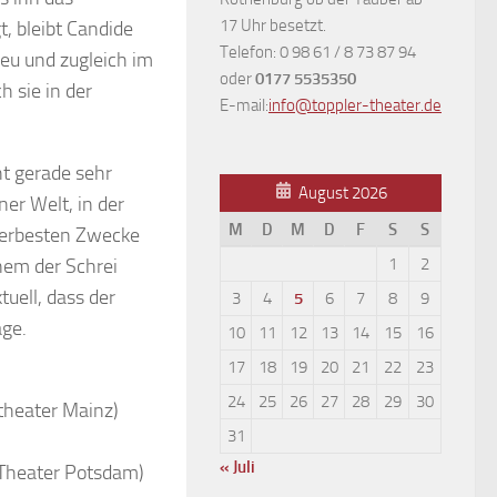
17 Uhr besetzt.
, bleibt Candide
Telefon: 0 98 61 / 8 73 87 94
eu und zugleich im
oder
0177 5535350
 sie in der
E-mail:
info@toppler-theater.de
ht gerade sehr
August 2026
ner Welt, in der
M
D
M
D
F
S
S
llerbesten Zwecke
inem der Schrei
1
2
tuell, dass der
3
4
5
6
7
8
9
age.
10
11
12
13
14
15
16
17
18
19
20
21
22
23
24
25
26
27
28
29
30
theater Mainz)
31
« Juli
 Theater Potsdam)