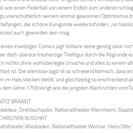
al wie einen Federball von einem Erdteil zum anderen schlägt
ngs unerschütterlich seinem einmal gewonnen Optimismus tr
 befangen, die schöne Kunigunde wiederzufinden, „so hässlich
nzeit auch geworden sein mag.
 eines irrwitzigen Comics jagt Voltaire seine geistig zwar nic
aber doch überaus treuherzige Titelfigur durch die Abgründe ei
ch nichts ohne wohlüberlegte Ursache und alles zu einem a
chtet ist. Die atemlose Jagd ist so schreiend komisch, dass e
en im Hals stecken bleibt, und gleichzeitig so erschreckend ak
s dem Jahre 1759 klingt wie die jüngsten Nachrichten vomT
 GÖTZ BRANDT
Redakteur, Drehbuchautor, Nationaltheater Mannheim, Staats
 >CHRISTIAN KLISCHAT
taatstheater Wiesbaden, Nationaltheater Weimar, Hans Otto