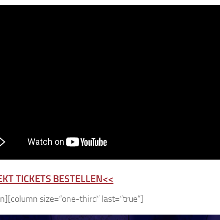
EKT TICKETS BESTELLEN<<
n][column size=“one-third“ last=“true“]