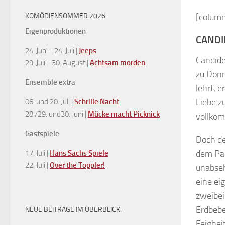
KOMÖDIENSOMMER 2026
[column
Eigenproduktionen
CANDI
24. Juni - 24. Juli |
Jeeps
Candide
29. Juli - 30. August |
Achtsam morden
zu Donn
Ensemble extra
lehrt, 
Liebe z
06. und 20. Juli |
Schrille Nacht
28./29. und30. Juni |
Mücke macht Picknick
vollko
Gastspiele
Doch de
dem Par
17. Juli |
Hans Sachs Spiele
22. Juli |
Over the Toppler!
unabseh
eine ei
zweibei
Erdbebe
NEUE BEITRÄGE IM ÜBERBLICK:
Feighei