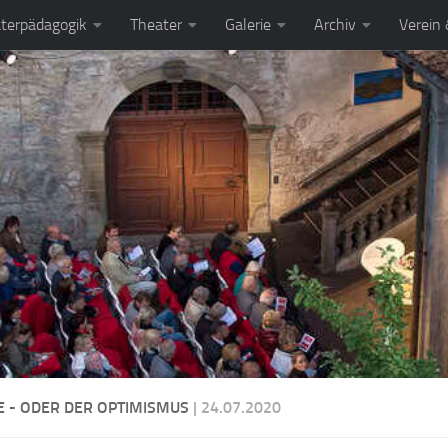
terpädagogik
Theater
Galerie
Archiv
Verein
E - ODER DER OPTIMISMUS
| 24.07.2020