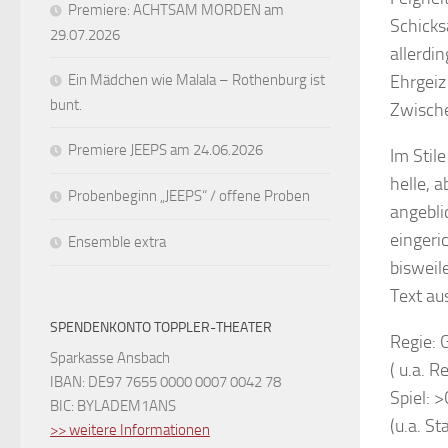
Premiere: ACHTSAM MORDEN am
Schicks
29.07.2026
allerdi
Ein Mädchen wie Malala – Rothenburg ist
Ehrgeiz
bunt.
Zwische
Premiere JEEPS am 24.06.2026
Im Stile
helle, 
Probenbeginn „JEEPS“ / offene Proben
angebli
eingeri
Ensemble extra
bisweil
Text au
SPENDENKONTO TOPPLER-THEATER
Regie:
Sparkasse Ansbach
( u.a. 
IBAN: DE97 7655 0000 0007 0042 78
Spiel:
BIC: BYLADEM1ANS
(u.a. S
>> weitere Informationen