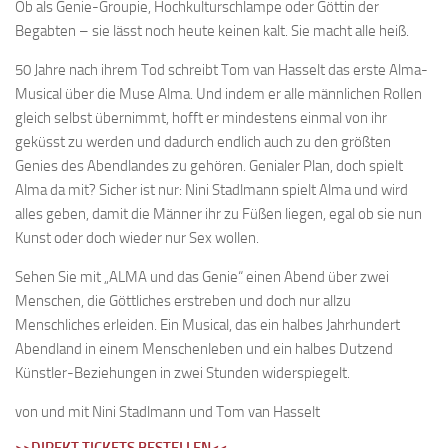
Ob als Genie-Groupie, Hochkulturschlampe oder Göttin der
Begabten – sie lässt noch heute keinen kalt. Sie macht alle heiß.
50 Jahre nach ihrem Tod schreibt Tom van Hasselt das erste Alma-
Musical über die Muse Alma. Und indem er alle männlichen Rollen
gleich selbst übernimmt, hofft er mindestens einmal von ihr
geküsst zu werden und dadurch endlich auch zu den größten
Genies des Abendlandes zu gehören. Genialer Plan, doch spielt
Alma da mit? Sicher ist nur: Nini Stadlmann spielt Alma und wird
alles geben, damit die Männer ihr zu Füßen liegen, egal ob sie nun
Kunst oder doch wieder nur Sex wollen.
Sehen Sie mit „ALMA und das Genie“ einen Abend über zwei
Menschen, die Göttliches erstreben und doch nur allzu
Menschliches erleiden. Ein Musical, das ein halbes Jahrhundert
Abendland in einem Menschenleben und ein halbes Dutzend
Künstler-Beziehungen in zwei Stunden widerspiegelt.
von und mit Nini Stadlmann und Tom van Hasselt
>>DIREKT TICKETS BESTELLEN<<