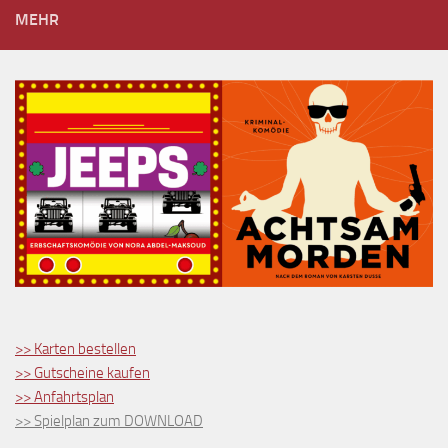
MEHR
>> Karten bestellen
>> Gutscheine kaufen
>> Anfahrtsplan
>> Spielplan zum DOWNLOAD