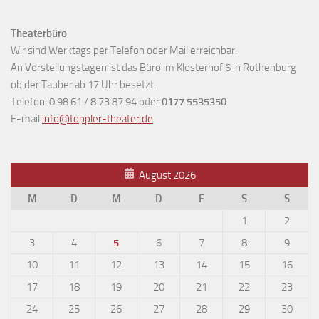
Theaterbüro
Wir sind Werktags per Telefon oder Mail erreichbar.
An Vorstellungstagen ist das Büro im Klosterhof 6 in Rothenburg
ob der Tauber ab 17 Uhr besetzt.
Telefon: 0 98 61 / 8 73 87 94 oder
0177 5535350
E-mail:
info@toppler-theater.de
August 2026
M
D
M
D
F
S
S
1
2
3
4
5
6
7
8
9
10
11
12
13
14
15
16
17
18
19
20
21
22
23
24
25
26
27
28
29
30