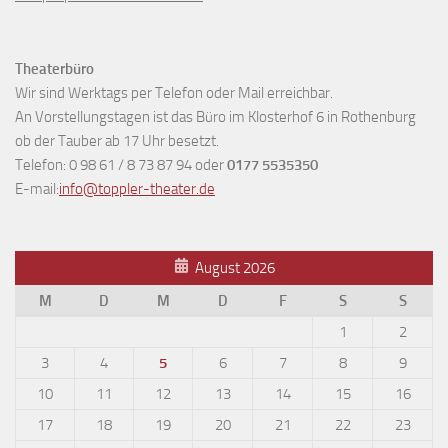
Theaterbüro
Wir sind Werktags per Telefon oder Mail erreichbar.
An Vorstellungstagen ist das Büro im Klosterhof 6 in Rothenburg
ob der Tauber ab 17 Uhr besetzt.
Telefon: 0 98 61 / 8 73 87 94 oder
0177 5535350
E-mail:
info@toppler-theater.de
August 2026
M
D
M
D
F
S
S
1
2
3
4
5
6
7
8
9
10
11
12
13
14
15
16
17
18
19
20
21
22
23