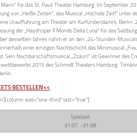
Mann“ für das St. Pauli Theater Hamburg. Im September 201
zung von „Heiße Zeiten“, das Musical „Höchste Zeit!“ unter d
eine Uraufführung am Theater am Kurfürstendamm, Berlin.
assung der „Haydnoper Il Mondo Della Luna“ für das Salzbur
ber desselben Jahres nahm er an den „24-Stunden-Musicals
o innerhalb einer einzigen Nachtschicht das Minimusical „Frau
d. Sein Nachbarschaftsmusical „Zzaun!“ ist Gewinner des Cr
nwettbewerbs 2015 des Schmidt Theaters Hamburg. Tilman
Berlin.
KETS BESTELLEN<<
n][column size=“one-third“ last=“true“]
Spielzeit:
31.07. -31.08.