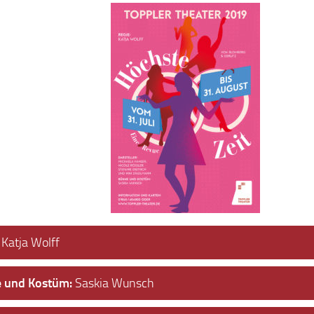
:
Katja Wolff
 und Kostüm:
Saskia Wunsch