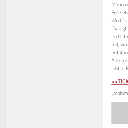
Mann o 
Fortset
Wolff s
Dialogf
Im Okto
teil, w
entstan
Autore
lebt in 
>>TIC
[/colum