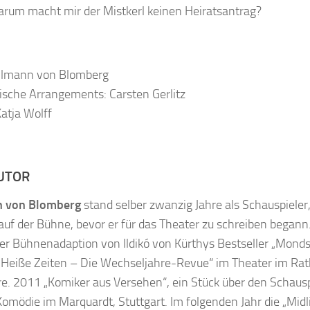
rum macht mir der Mistkerl keinen Heiratsantrag?
ilmann von Blomberg
ische Arrangements: Carsten Gerlitz
Katja Wolff
UTOR
n von Blomberg
stand selber zwanzig Jahre als Schauspieler
auf der Bühne, bevor er für das Theater zu schreiben begann
der Bühnenadaption von Ildikó von Kürthys Bestseller „Monds
 „Heiße Zeiten – Die Wechseljahre-Revue“ im Theater im Rat
e. 2011 „Komiker aus Versehen“, ein Stück über den Schausp
Komödie im Marquardt, Stuttgart. Im folgenden Jahr die „Midl