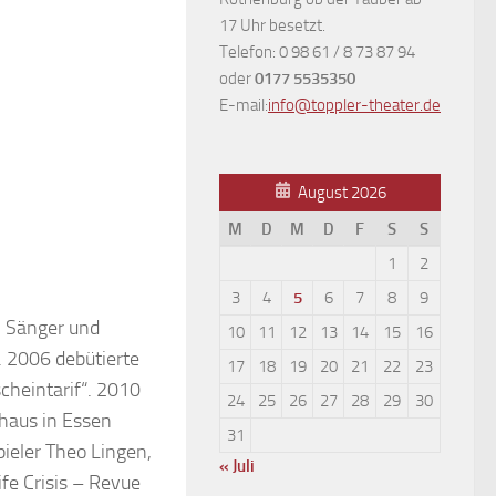
17 Uhr besetzt.
Telefon: 0 98 61 / 8 73 87 94
oder
0177 5535350
E-mail:
info@toppler-theater.de
August 2026
M
D
M
D
F
S
S
1
2
3
4
5
6
7
8
9
, Sänger und
10
11
12
13
14
15
16
. 2006 debütierte
17
18
19
20
21
22
23
cheintarif“. 2010
24
25
26
27
28
29
30
haus in Essen
31
ieler Theo Lingen,
« Juli
ife Crisis – Revue