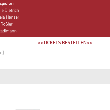
pieler:
ie Dietrich
ela Hanser
 Rößler
Stadlmann
>>TICKETS BESTELLEN<<
n]