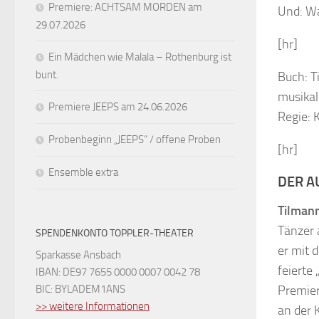
Premiere: ACHTSAM MORDEN am
Und: Wa
29.07.2026
[hr]
Ein Mädchen wie Malala – Rothenburg ist
bunt.
Buch: T
musikal
Premiere JEEPS am 24.06.2026
Regie: 
Probenbeginn „JEEPS“ / offene Proben
[hr]
Ensemble extra
DER A
Tilman
Tänzer 
SPENDENKONTO TOPPLER-THEATER
er mit 
Sparkasse Ansbach
feierte
IBAN: DE97 7655 0000 0007 0042 78
BIC: BYLADEM1ANS
Premier
>> weitere Informationen
an der 