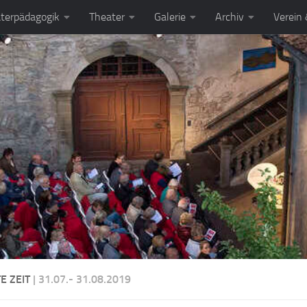
terpädagogik
Theater
Galerie
Archiv
Verein
E ZEIT
| 31.07.- 31.08.2019