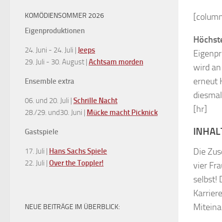
KOMÖDIENSOMMER 2026
[column
Eigenproduktionen
Höchst
24. Juni - 24. Juli |
Jeeps
Eigenpr
29. Juli - 30. August |
Achtsam morden
wird an
erneut 
Ensemble extra
diesmal
06. und 20. Juli |
Schrille Nacht
[hr]
28./29. und30. Juni |
Mücke macht Picknick
INHAL
Gastspiele
Die Zus
17. Juli |
Hans Sachs Spiele
22. Juli |
Over the Toppler!
vier Fr
selbst!
Karrier
Miteina
NEUE BEITRÄGE IM ÜBERBLICK: