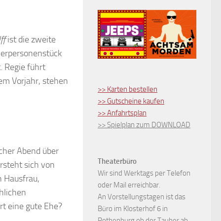
lff
ist die zweite
ierpersonenstück
. Regie führt
dem Vorjahr, stehen
>> Karten bestellen
>> Gutscheine kaufen
>> Anfahrtsplan
>> Spielplan zum DOWNLOAD
cher Abend über
Theaterbüro
ersteht sich von
Wir sind Werktags per Telefon
h Hausfrau,
oder Mail erreichbar.
hlichen
An Vorstellungstagen ist das
rt eine gute Ehe?
Büro im Klosterhof 6 in
Rothenburg ob der Tauber ab