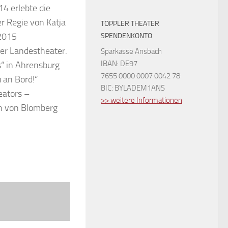
4 erlebte die
er Regie von Katja
TOPPLER THEATER
 2015
SPENDENKONTO
ger Landestheater.
Sparkasse Ansbach
IBAN: DE97
“ in Ahrensburg
7655 0000 0007 0042 78
 an Bord!“
BIC: BYLADEM1ANS
eators –
>> weitere Informationen
n von Blomberg