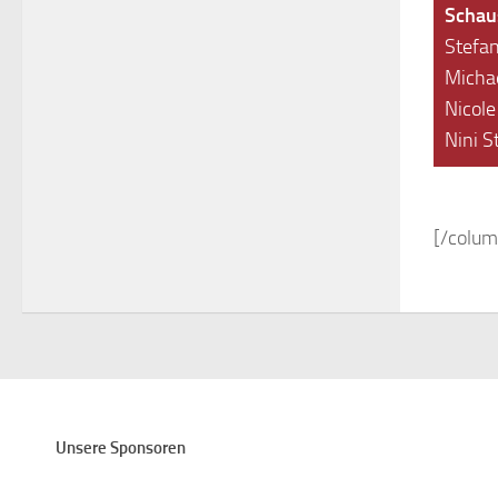
Schaus
Stefan
Micha
Nicole
Nini 
[/colum
Unsere Sponsoren