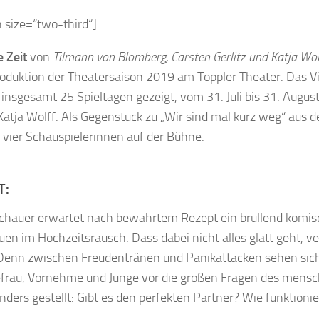
 size=“two-third“]
e Zeit
von
Tilmann von Blomberg, Carsten Gerlitz und Katja Wo
oduktion der Theatersaison 2019 am Toppler Theater. Das V
 insgesamt 25 Spieltagen gezeigt, vom 31. Juli bis 31. August
Katja Wolff. Als Gegenstück zu „Wir sind mal kurz weg“ aus 
 vier Schauspielerinnen auf der Bühne.
T:
chauer erwartet nach bewährtem Rezept ein brüllend komis
auen im Hochzeitsrausch. Dass dabei nicht alles glatt geht, v
 Denn zwischen Freudentränen und Panikattacken sehen sic
efrau, Vornehme und Junge vor die großen Fragen des mensc
nders gestellt: Gibt es den perfekten Partner? Wie funktionie