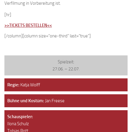
Verfilmung in Vorbereitung ist.
[hr]
>>TICKETS BESTELLEN<<
[/column][column size=“one-third“ last=“true“]
Spielzeit:
27.06. – 22.07.
Regie:
Katja Wolff
Bühne und Kostüm:
Jan Freese
Schauspieler:
Ilona Schulz
Tobias Rott