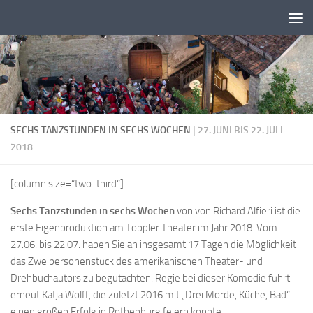
Zum Inhalt springen
SECHS TANZSTUNDEN IN SECHS WOCHEN
| 27. JUNI BIS 22. JULI
2018
[column size=“two-third“]
Sechs Tanzstunden in sechs Wochen
von von Richard Alfieri ist die
erste Eigenproduktion am Toppler Theater im Jahr 2018. Vom
27.06. bis 22.07. haben Sie an insgesamt 17 Tagen die Möglichkeit
das Zweipersonenstück des amerikanischen Theater- und
Drehbuchautors zu begutachten. Regie bei dieser Komödie führt
erneut Katja Wolff, die zuletzt 2016 mit „Drei Morde, Küche, Bad“
einen großen Erfolg in Rothenburg feiern konnte.