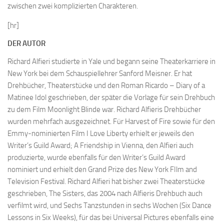
zwischen zwei komplizierten Charakteren.
[hr]
DER AUTOR
Richard Alfieri studierte in Yale und begann seine Theaterkarriere in
New York bei dem Schauspiellehrer Sanford Meisner. Er hat
Drehbücher, Theaterstücke und den Roman
Ricardo – Diary of a
Matinee Idol
geschrieben, der später die Vorlage für sein Drehbuch
zu dem Film
Moonlight Blinde
war. Richard Alfieris Drehbücher
wurden mehrfach ausgezeichnet. Für
Harvest of Fire
sowie für den
Emmy-nominierten Film
I Love Liberty
erhielt er jeweils den
Writer’s Guild Award;
A Friendship in Vienna
, den Alfieri auch
produzierte, wurde ebenfalls für den Writer’s Guild Award
nominiert und erhielt den Grand Prize des New York FIlm and
Television Festival. Richard Alfieri hat bisher zwei Theaterstücke
geschrieben,
The Sisters
, das 2004 nach Alfieris Drehbuch auch
verfilmt wird, und
Sechs Tanzstunden in sechs Wochen
(
Six Dance
Lessons in Six Weeks
), für das bei Universal Pictures ebenfalls eine