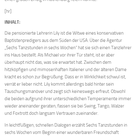
[hr]
INHALT:
Die pensionierte Lehrerin Lily ist die Witwe eines konservativen
Baptistenpredigers aus dem Süden der USA. Über die Agentur
„Sechs Tanzstunden in sechs Wochen“ hat sie sich einen Tanzlehrer
ins Haus bestellt. Als Michael vor ihrer Tür steht, ist er aber
überhaupt nicht das, was sie erwartet hat. Zwischen dem
hitzköpfigen und mimosenhaften Italiener und der älteren Dame
kracht es schon zur Begrüßung. Dass er in Wirklichkeit schwul ist,
verrät er lieber nicht. Lily kommt allerdings bald hinter sein
Täuschungsmanöver und zeigt sich keineswegs erfreut. Obwohl
die beiden aufgrund ihrer unterschiedlichen Temperamente immer
wieder aneinander geraten, fassen sie bei Swing, Tango, Walzer
und Foxtrott doch langsam Vertrauen zueinander.
In leichtfüßigen, schnellen Dialogen erzählt
Sechs Tanzstunden in
sechs Wochen
vom Beginn einer wunderbaren Freundschaft