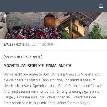
Zum Inhalt springen
ZAUBERFLÖTE
23. JULI, 11:30 UHR
[column size=“two-third“]
MOZARTS „ZAUBERFLÖTE“ EINMAL ANDERS!
Die vielleicht bekannteste Oper Wolfgang Amadeus Mozarts holt
die Welt der Oper auf die Topplerbühne, und macht diese zum
vielleicht kleinsten „Opernhaus ohne Dach“. Ouvertüre und fast alle
Arien und Szenen kommen zur Aufführung, allerdings ganz ohne
Sänger, Orchester und Chor. Schülerinnen der Flötenklasse der
Städtischen Musikschule mit ihrem Lehrer Thomas Meyer