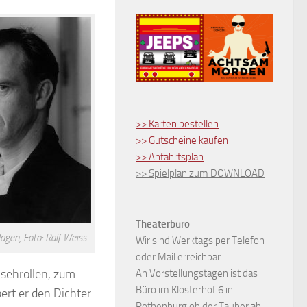
>> Karten bestellen
>> Gutscheine kaufen
>> Anfahrtsplan
>> Spielplan zum DOWNLOAD
Theaterbüro
gen, Foto: Ralf Weiss
Wir sind Werktags per Telefon
oder Mail erreichbar.
sehrollen, zum
An Vorstellungstagen ist das
Büro im Klosterhof 6 in
ert er den Dichter
Rothenburg ob der Tauber ab