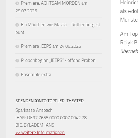
Heinric
Premiere: ACHTSAM MORDEN am
als Ado
29.07.2026
Münster
Ein Mädchen wie Malala – Rothenburg ist
bunt.
Am Topp
Reiyk 
Premiere JEEPS am 24.06.2026
überne
Probenbeginn „JEEPS“ / offene Proben
Ensemble extra
SPENDENKONTO TOPPLER-THEATER
Sparkasse Ansbach
IBAN: DE97 7655 0000 0007 0042 78
BIC: BYLADEM1ANS
>> weitere Informationen