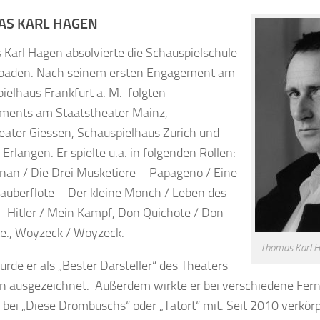
S KARL HAGEN
Karl Hagen absolvierte die Schauspielschule
sbaden. Nach seinem ersten Engagement am
ielhaus Frankfurt a. M. folgten
ments am Staatstheater Mainz,
eater Giessen, Schauspielhaus Zürich und
Erlangen. Er spielte u.a. in folgenden Rollen:
nan / Die Drei Musketiere – Papageno / Eine
Zauberflöte – Der kleine Mönch / Leben des
 – Hitler / Mein Kampf, Don Quichote / Don
e., Woyzeck / Woyzeck.
Thomas Karl Ha
rde er als „Bester Darsteller“ des Theaters
n ausgezeichnet. Außerdem wirkte er bei verschiedene Fern
l bei „Diese Drombuschs“ oder „Tatort“ mit. Seit 2010 verkörp