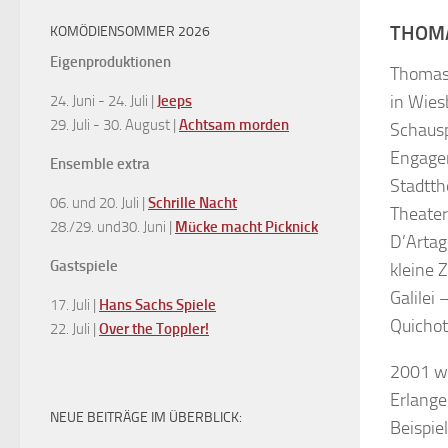
THOMA
KOMÖDIENSOMMER 2026
Eigenproduktionen
Thomas 
in Wie
24. Juni - 24. Juli |
Jeeps
29. Juli - 30. August |
Achtsam morden
Schausp
Engage
Ensemble extra
Stadtth
06. und 20. Juli |
Schrille Nacht
Theater 
28./29. und30. Juni |
Mücke macht Picknick
D’Artag
Gastspiele
kleine 
Galilei
17. Juli |
Hans Sachs Spiele
Quichot
22. Juli |
Over the Toppler!
2001 wu
Erlange
NEUE BEITRÄGE IM ÜBERBLICK:
Beispie