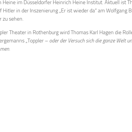
h Heine im Düsseldorfer Heinrich Heine Institut. Aktuell ist
lf Hitler in der Inszenierung „Er ist wieder da“ am Wolfgang 
 zu sehen.
ler Theater in Rothenburg wird Thomas Karl Hagen die Roll
Bergemanns „Toppler –
oder der Versuch sich die ganze Welt u
hmen.