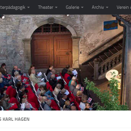
terpädagogik
Theater
Galerie
Archiv
Verein
 KARL HAGEN