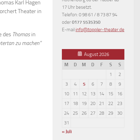
 Thomas Karl Hagen
17 Uhr besetzt.
Borchert Theater in
Telefon: 0 98 61 / 8 73 87 94
oder
0177 5535350
E-mail:
info@toppler-theater.de
e des
Thomas
in
ntertan zu machen“
August 2026
M
D
M
D
F
S
S
1
2
3
4
5
6
7
8
9
10
11
12
13
14
15
16
17
18
19
20
21
22
23
24
25
26
27
28
29
30
31
« Juli