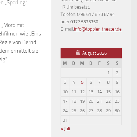
en „Sperling“-
17 Uhr besetzt.
Telefon: 0 98 61 / 8 73 87 94
oder
0177 5535350
n „Mord mit
E-mail:
info@toppler-theater.de
ehfilmen wie „Eins
r Regie von Bernd
dem ermittelt sie
August 2026
ig“.
M
D
M
D
F
S
S
1
2
3
4
5
6
7
8
9
10
11
12
13
14
15
16
17
18
19
20
21
22
23
24
25
26
27
28
29
30
31
« Juli