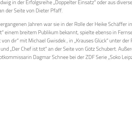
udwig in der Erfolgsreihe „Doppelter Einsatz“ oder aus divers
an der Seite von Dieter Pfaff.
vergangenen Jahren war sie in der Rolle der Heike Schäffer i
t“ einem breitem Publikum bekannt, spielte ebenso in Ferns
ht von dir“ mit Michael Gwisdek , in „Krauses Glück“ unter de
 und „Der Chef ist tot“ an der Seite von Götz Schubert. Außer
ptkommissarin Dagmar Schnee bei der ZDF Serie „Soko Leipz