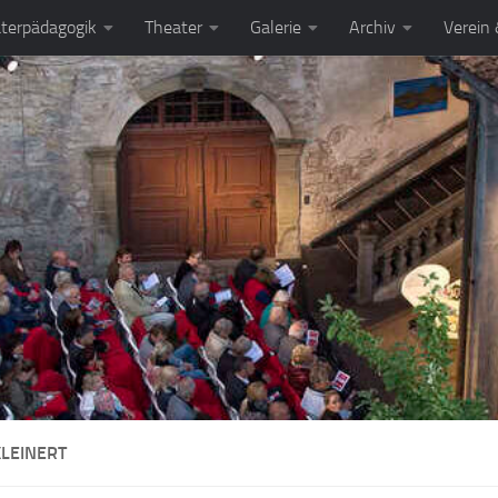
terpädagogik
Theater
Galerie
Archiv
Verein
KLEINERT