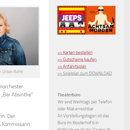
>> Karten bestellen
>> Gutscheine kaufen
>> Anfahrtsplan
o: Urban Ruths
>> Spielplan zum DOWNLOAD
morchester
 „Bar Absinthe“
Theaterbüro
Wir sind Werktags per Telefon
oder Mail erreichbar.
rin. Der
An Vorstellungstagen ist das
Büro im Klosterhof 6 in
ls Kommissarin
Rothenburg ob der Tauber ab