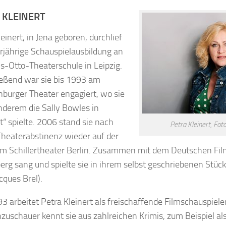
 KLEINERT
einert, in Jena geboren, durchlief
erjährige Schauspielausbildung an
s-Otto-Theaterschule in Leipzig.
eßend war sie bis 1993 am
burger Theater engagiert, wo sie
nderem die Sally Bowles in
t“ spielte. 2006 stand sie nach
Petra Kleinert, Fot
Theaterabstinenz wieder auf der
m Schillertheater Berlin. Zusammen mit dem Deutschen Fil
erg sang und spielte sie in ihrem selbst geschriebenen Stück
cques Brel).
93 arbeitet Petra Kleinert als freischaffende Filmschauspiele
zuschauer kennt sie aus zahlreichen Krimis, zum Beispiel a