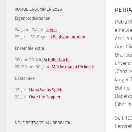
PETRA
KOMÖDIENSOMMER 2026
Eigenproduktionen
Petra Kl
eine vi
24. Juni - 24. Juli |
Jeeps
29. Juli - 30. August |
Achtsam morden
der Han
Anschli
Ensemble extra
Branden
06. und 20. Juli |
Schrille Nacht
unter a
28./29. und30. Juni |
Mücke macht Picknick
„Cabare
Gastspiele
langer 
Bühne i
17. Juli |
Hans Sachs Spiele
Babelsb
22. Juli |
Over the Toppler!
(über Ja
Seit 19
NEUE BEITRÄGE IM ÜBERBLICK:
Fernseh