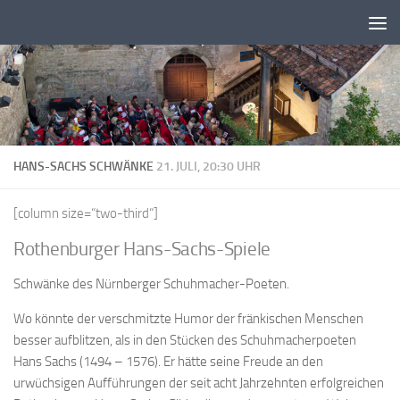
Zum Inhalt springen
HANS-SACHS SCHWÄNKE
21. JULI, 20:30 UHR
[column size=“two-third“]
Rothenburger Hans-Sachs-Spiele
Schwänke des Nürnberger Schuhmacher-Poeten.
Wo könnte der verschmitzte Humor der fränkischen Menschen
besser aufblitzen, als in den Stücken des Schuhmacherpoeten
Hans Sachs (1494 – 1576). Er hätte seine Freude an den
urwüchsigen Aufführungen der seit acht Jahrzehnten erfolgreichen