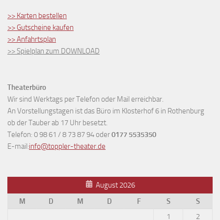
>> Karten bestellen
>> Gutscheine kaufen
>> Anfahrtsplan
>> Spielplan zum DOWNLOAD
Theaterbüro
Wir sind Werktags per Telefon oder Mail erreichbar.
An Vorstellungstagen ist das Büro im Klosterhof 6 in Rothenburg
ob der Tauber ab 17 Uhr besetzt.
Telefon: 0 98 61 / 8 73 87 94 oder
0177 5535350
E-mail:
info@toppler-theater.de
August 2026
M
D
M
D
F
S
S
1
2