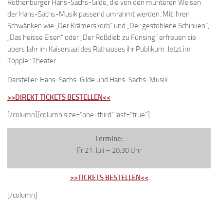
Rothenburger Hans-Sachs-Gilde, die von den munteren Weisen
der Hans-Sachs-Musik passend umrahmt werden. Mit ihren
Schwänken wie „Der Krämerskorb“ und „Der gestohlene Schinken“,
„Das heisse Eisen” oder „Der Roßdieb zu Fünsing” erfreuen sie
übers Jahr im Kaisersaal des Rathauses ihr Publikum. Jetzt im
Toppler Theater.
Darsteller: Hans-Sachs-Gilde und Hans-Sachs-Musik.
>>DIREKT TICKETS BESTELLEN<<
[/column][column size=“one-third“ last=“true“]
Termine:
Fr 21. Juli – 20:30 Uhr
>>TICKETS BESTELLEN<<
[/column]