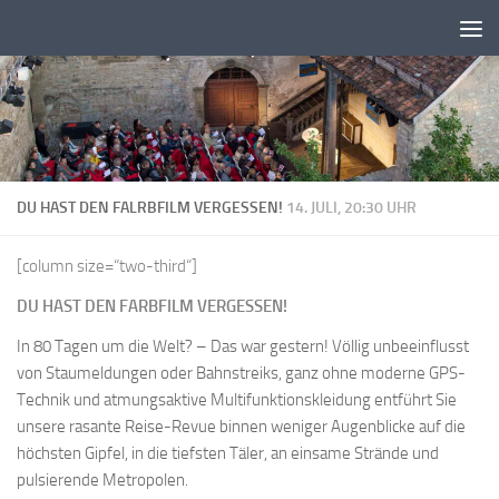
Zum Inhalt springen
DU HAST DEN FALRBFILM VERGESSEN!
14. JULI, 20:30 UHR
[column size=“two-third“]
DU HAST DEN FARBFILM VERGESSEN!
In 80 Tagen um die Welt? – Das war gestern! Völlig unbeeinflusst
von Staumeldungen oder Bahnstreiks, ganz ohne moderne GPS-
Technik und atmungsaktive Multifunktionskleidung entführt Sie
unsere rasante Reise-Revue binnen weniger Augenblicke auf die
höchsten Gipfel, in die tiefsten Täler, an einsame Strände und
pulsierende Metropolen.