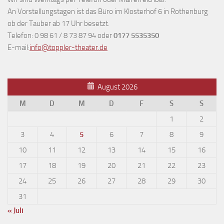
An Vorstellungstagen ist das Büro im Klosterhof 6 in Rothenburg
ob der Tauber ab 17 Uhr besetzt.
Telefon: 0 98 61 / 8 73 87 94 oder
0177 5535350
E-mail:
info@toppler-theater.de
August 2026
M
D
M
D
F
S
S
1
2
3
4
5
6
7
8
9
10
11
12
13
14
15
16
17
18
19
20
21
22
23
24
25
26
27
28
29
30
31
« Juli