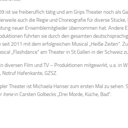
09 ist sie freiberuflich tätig und am Grips Theater noch als G
tlerweile auch die Regie und Choreografie für diverse Stücke, 
eitung neuer Ensemblemitglieder übernommen hat. Andere
roduktionen führten sie durch den gesamten deutschsprachig
ie seit 2011 mit dem erfolgreichen Musical „Heiße Zeiten“. Zul
ical „Flashdance“ am Theater in St.Gallen in der Schweiz z
 in diversen Film und TV – Produktionen mitgewirkt, u.a. in W
 Notruf Hafenkante, GZSZ.
ler Theater ist Michaela Hanser zum ersten Mal zu sehen. 
er
Irene
in Carsten Golbecks „Drei Morde, Küche, Bad“.