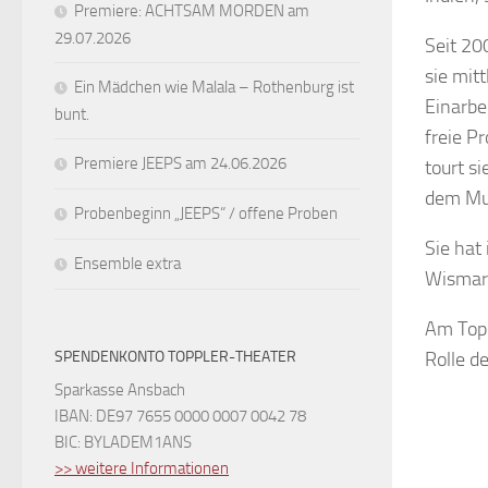
Premiere: ACHTSAM MORDEN am
29.07.2026
Seit 20
sie mit
Ein Mädchen wie Malala – Rothenburg ist
Einarb
bunt.
freie P
Premiere JEEPS am 24.06.2026
tourt s
dem Mus
Probenbeginn „JEEPS“ / offene Proben
Sie hat
Ensemble extra
Wismar,
Am Topp
SPENDENKONTO TOPPLER-THEATER
Rolle d
Sparkasse Ansbach
IBAN: DE97 7655 0000 0007 0042 78
BIC: BYLADEM1ANS
>> weitere Informationen