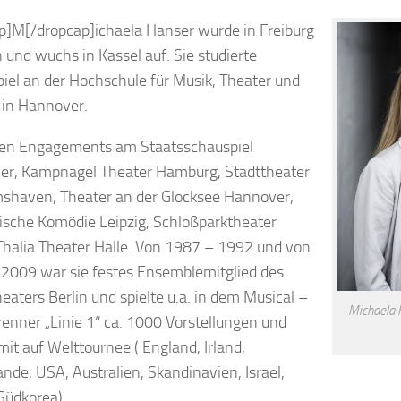
p]M[/dropcap]ichaela Hanser wurde in Freiburg
 und wuchs in Kassel auf. Sie studierte
iel an der Hochschule für Musik, Theater und
in Hannover.
ten Engagements am Staatsschauspiel
r, Kampnagel Theater Hamburg, Stadttheater
shaven, Theater an der Glocksee Hannover,
ische Komödie Leipzig, Schloßparktheater
 Thalia Theater Halle. Von 1987 – 1992 und von
2009 war sie festes Ensemblemitglied des
heaters Berlin und spielte u.a. in dem Musical –
Michaela 
enner „Linie 1“ ca. 1000 Vorstellungen und
mit auf Welttournee ( England, Irland,
ande, USA, Australien, Skandinavien, Israel,
 Südkorea).