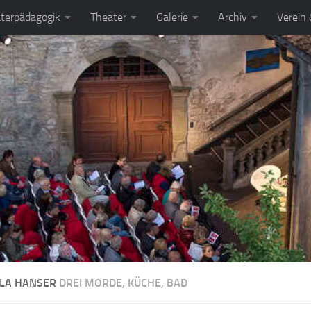
terpädagogik
Theater
Galerie
Archiv
Verein
LA HANSER
DREI MORDE, KÜCHE, BAD