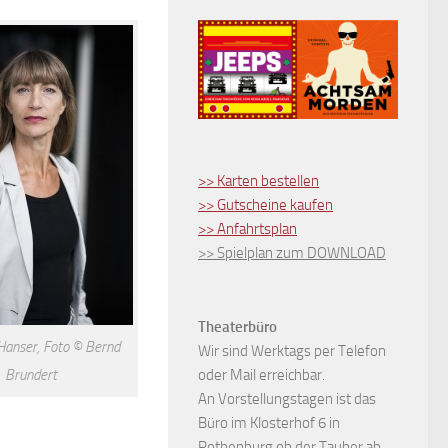
>> Karten bestellen
>> Gutscheine kaufen
>> Anfahrtsplan
>> Spielplan zum DOWNLOAD
Theaterbüro
Hanser, Foto © Bernd
Wir sind Werktags per Telefon
Brundert
oder Mail erreichbar.
An Vorstellungstagen ist das
Büro im Klosterhof 6 in
Rothenburg ob der Tauber ab