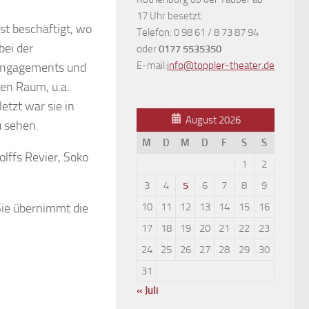
17 Uhr besetzt.
ast beschäftigt, wo
Telefon: 0 98 61 / 8 73 87 94
bei der
oder
0177 5535350
E-mail:
info@toppler-theater.de
 Engagements und
en Raum, u.a.
etzt war sie in
August 2026
u sehen.
M
D
M
D
F
S
S
olffs Revier, Soko
1
2
3
4
5
6
7
8
9
Sie übernimmt die
10
11
12
13
14
15
16
17
18
19
20
21
22
23
24
25
26
27
28
29
30
31
« Juli