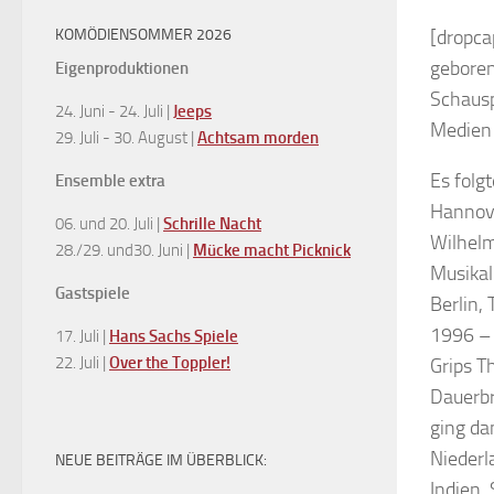
KOMÖDIENSOMMER 2026
[dropca
geboren
Eigenproduktionen
Schausp
24. Juni - 24. Juli |
Jeeps
Medien 
29. Juli - 30. August |
Achtsam morden
Es folg
Ensemble extra
Hannove
06. und 20. Juli |
Schrille Nacht
Wilhelm
28./29. und30. Juni |
Mücke macht Picknick
Musikal
Gastspiele
Berlin,
1996 – 
17. Juli |
Hans Sachs Spiele
22. Juli |
Over the Toppler!
Grips T
Dauerbr
ging da
Niederl
NEUE BEITRÄGE IM ÜBERBLICK:
Indien,