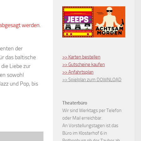
 abgesagt werden.
venten der
ür das baltische
>> Karten bestellen
>> Gutscheine kaufen
die Liebe zur
>> Anfahrtsplan
eren sowohl
>> Spielplan zum DOWNLOAD
azz und Pop, bis
Theaterbüro
Wir sind Werktags per Telefon
oder Mail erreichbar.
An Vorstellungstagen ist das
Büro im Klosterhof 6 in
Rothenburg ob der Tauber ab