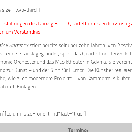
 size=“two-third“]
anstaltungen des Danzig Baltic Quartett mussten kurzfristig
ten um Verständnis.
tic Kwartet
existiert bereits seit über zehn Jahren. Von Absol
ademie Gdansk gegründet, spielt das Quartett mittlerweile f
monie Orchester und das Musiktheater in Gdynia. Sie vereint 
nd zur Kunst – und der Sinn für Humor. Die Künstler realisi
che, wie auch modernere Projekte – von Kammermusik über J
Kabaret-Einlagen.
n][column size=“one-third“ last=“true“]
Termine: