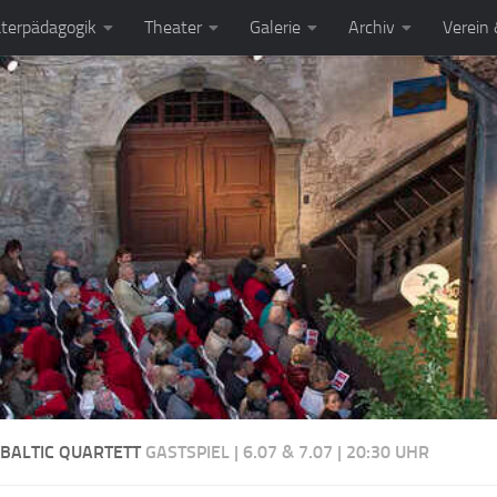
terpädagogik
Theater
Galerie
Archiv
Verein
 BALTIC QUARTETT
GASTSPIEL | 6.07 & 7.07 | 20:30 UHR