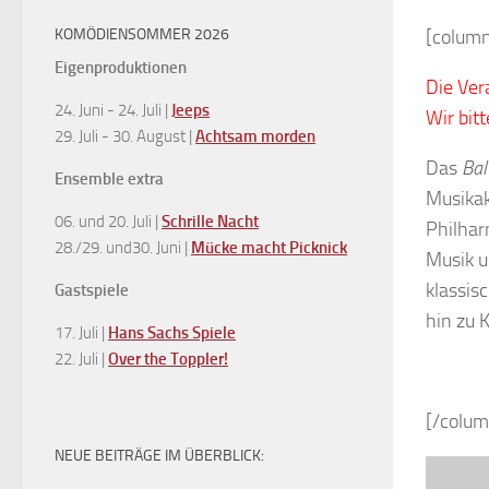
KOMÖDIENSOMMER 2026
[column
Eigenproduktionen
Die Ver
24. Juni - 24. Juli |
Jeeps
Wir bit
29. Juli - 30. August |
Achtsam morden
Das
Bal
Ensemble extra
Musikak
06. und 20. Juli |
Schrille Nacht
Philhar
28./29. und30. Juni |
Mücke macht Picknick
Musik u
klassis
Gastspiele
hin zu 
17. Juli |
Hans Sachs Spiele
22. Juli |
Over the Toppler!
[/colum
NEUE BEITRÄGE IM ÜBERBLICK: