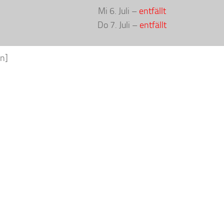
Mi 6. Juli –
entfällt
Do 7. Juli –
entfällt
n]