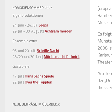
KOMÖDIENSOMMER 2026
[dropca
Bamberg
Eigenproduktionen
Musik u
24. Juni - 24. Juli |
Jeeps
29. Juli - 30. August |
Achtsam morden
Es folg
Münster
Ensemble extra
2008 is
06. und 20. Juli |
Schrille Nacht
Karlsru
28./29. und30. Juni |
Mücke macht Picknick
Theater
Gastspiele
Am Topp
17. Juli |
Hans Sachs Spiele
der „Dr
22. Juli |
Over the Toppler!
dressie
NEUE BEITRÄGE IM ÜBERBLICK: