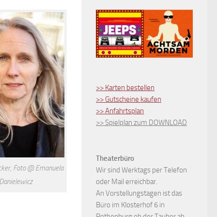
>> Karten bestellen
>> Gutscheine kaufen
>> Anfahrtsplan
>> Spielplan zum DOWNLOAD
Theaterbüro
cker, Foto @ Emanuela
Wir sind Werktags per Telefon
Danielewicz
oder Mail erreichbar.
An Vorstellungstagen ist das
Büro im Klosterhof 6 in
Rothenburg ob der Tauber ab