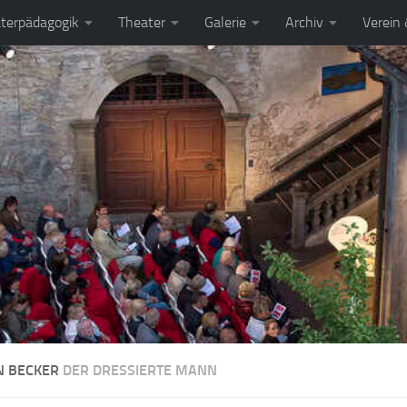
terpädagogik
Theater
Galerie
Archiv
Verein
N BECKER
DER DRESSIERTE MANN