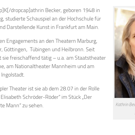
p]K[/dropcap]athrin Becker, geboren 1948 in
, studierte Schauspiel an der Hochschule für
nd Darstellende Kunst in Frankfurt am Main.
ten Engagements an den Theatern Marburg,
, Göttingen, Tübingen und Heilbronn. Seit
t sie freischaffend tätig – u.a. am Staatstheater
he, am Nationaltheater Mannheim und am
 Ingolstadt.
ler Theater ist sie ab dem 28.07 in der Rolle
. Elisabeth Schröder-Röder“ im Stück „Der
Kathrin Be
rte Mann“ zu sehen.